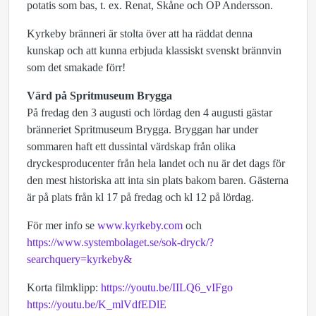
potatis som bas, t. ex. Renat, Skåne och OP Andersson.
Kyrkeby bränneri är stolta över att ha räddat denna
kunskap och att kunna erbjuda klassiskt svenskt brännvin
som det smakade förr!
Värd på Spritmuseum Brygga
På fredag den 3 augusti och lördag den 4 augusti gästar
bränneriet Spritmuseum Brygga. Bryggan har under
sommaren haft ett dussintal värdskap från olika
dryckesproducenter från hela landet och nu är det dags för
den mest historiska att inta sin plats bakom baren. Gästerna
är på plats från kl 17 på fredag och kl 12 på lördag.
För mer info se
www.kyrkeby.com
och
https://www.systembolaget.se/sok-dryck/?
searchquery=kyrkeby&
Korta filmklipp:
https://youtu.be/IILQ6_vIFgo
https://youtu.be/K_mlVdfEDlE