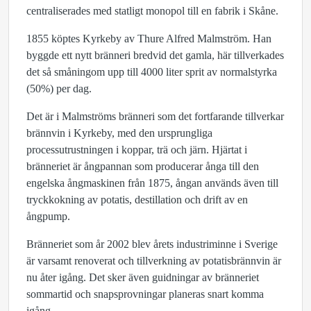
centraliserades med statligt monopol till en fabrik i Skåne.
1855 köptes Kyrkeby av Thure Alfred Malmström. Han
byggde ett nytt bränneri bredvid det gamla, här tillverkades
det så småningom upp till 4000 liter sprit av normalstyrka
(50%) per dag.
Det är i Malmströms bränneri som det fortfarande tillverkar
brännvin i Kyrkeby, med den ursprungliga
processutrustningen i koppar, trä och järn. Hjärtat i
bränneriet är ångpannan som producerar ånga till den
engelska ångmaskinen från 1875, ångan används även till
tryckkokning av potatis, destillation och drift av en
ångpump.
Bränneriet som år 2002 blev årets industriminne i Sverige
är varsamt renoverat och tillverkning av potatisbrännvin är
nu åter igång. Det sker även guidningar av bränneriet
sommartid och snapsprovningar planeras snart komma
igång.