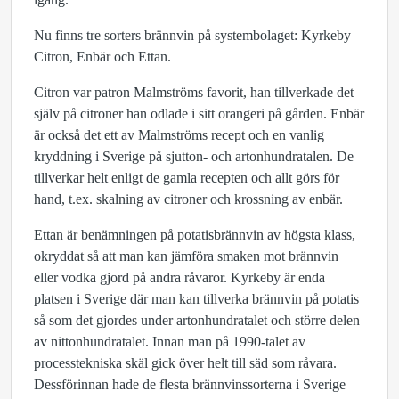
Nu finns tre sorters brännvin på systembolaget: Kyrkeby
Citron, Enbär och Ettan.
Citron var patron Malmströms favorit, han tillverkade det
själv på citroner han odlade i sitt orangeri på gården. Enbär
är också det ett av Malmströms recept och en vanlig
kryddning i Sverige på sjutton- och artonhundratalen. De
tillverkar helt enligt de gamla recepten och allt görs för
hand, t.ex. skalning av citroner och krossning av enbär.
Ettan är benämningen på potatisbrännvin av högsta klass,
okryddat så att man kan jämföra smaken mot brännvin
eller vodka gjord på andra råvaror. Kyrkeby är enda
platsen i Sverige där man kan tillverka brännvin på potatis
så som det gjordes under artonhundratalet och större delen
av nittonhundratalet. Innan man på 1990-talet av
processtekniska skäl gick över helt till säd som råvara.
Dessförinnan hade de flesta brännvinssorterna i Sverige