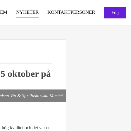
HEM
NYHETER
KONTAKTPERSONER
Följ
 5 oktober på
telsen Vin & Sprithistoriska Muséet
n hög kvalitet och det var en