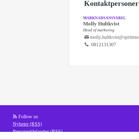
Kontaktpersoner
MARKNADSANSVARIG
Molly Hultkvist
Head of marketing
molly.hultkvist@spritmu
0812131307
Follow us
Nyheter (RSS)
Pressmeddelanden (RSS)
Bloggposter (RSS)