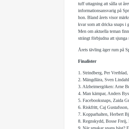
tuff uttagning att sålla ut å
informationsansvarig på Spri
hon. Bland årets visor märk
kvar som att dricka snaps i 
Men om aktuella teman finns 
strängt förbjudna att sjunga 
Årets tävling äger rum på 
Finalister
1. Strindberg, Per Vretblad
2. Mängdlära, Sven Lindah
3. Alzheimergöken: Arne B
4. Man kämpar, Anders Bys
5. Facebooksnaps, Zaida G
6. Riskfritt, Caj Gustafsso
7. Kopparhalten, Herbert Bj
8. Regnskydd, Bosse Freij,
9. När smakar snaps bäst? 