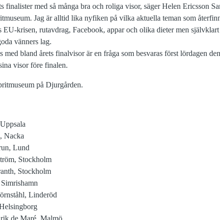
rets finalister med så många bra och roliga visor, säger Helen Ericsson S
tmuseum. Jag är alltid lika nyfiken på vilka aktuella teman som återfinn
s EU-krisen, rutavdrag, Facebook, appar och olika dieter men självklart
goda vänners lag.
med bland årets finalvisor är en fråga som besvaras först lördagen den 
sina visor före finalen.
Spritmuseum på Djurgården.
, Uppsala
l, Nacka
run, Lund
tröm, Stockholm
ranth, Stockholm
n, Simrishamn
örnståhl, Linderöd
 Helsingborg
Erik de Maré, Malmö