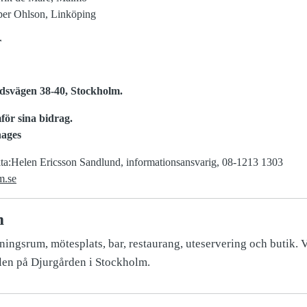
sper Ohlson, Linköping
r
dsvägen 38-40, Stockholm.
för sina bidrag.
nages
kta:Helen Ericsson Sandlund, informationsansvarig, 08-1213 1303
m.se
m
ingsrum, mötesplats, bar, restaurang, uteservering och butik. 
len på Djurgården i Stockholm.