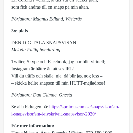
som fick ändras till en snaps på min altan.
Författare: Magnus Edlund, Västerås
3:e plats
DEN DIGITALA SNAPSVISAN
Melodi: Fattig bonddräng
Twitter, Skype och Facebook, jag har blitt virtuell;
Instagram är bättre än att ses IRL!
Vill du träffs och skåla, nja, då blir jag nog less –
– skicka hellre snapsen till min HUTT-mejladress!
Författare: Dan Glimne, Gnesta
Se alla bidragen på:
https://spritmuseum.se/snapsvisor/sm-
i-snapsvisor/sm-i-nyskrivna-snapsvisor-2020/
För mer information:
Hasse Nilsson, Årets Svenska Mästare: 070-559 1900