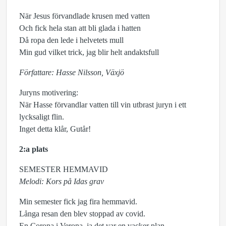
När Jesus förvandlade krusen med vatten
Och fick hela stan att bli glada i hatten
Då ropa den lede i helvetets mull
Min gud vilket trick, jag blir helt andaktsfull
Författare: Hasse Nilsson, Växjö
Juryns motivering:
När Hasse förvandlar vatten till vin utbrast juryn i ett
lycksaligt flin.
Inget detta klår, Gutår!
2:a plats
SEMESTER HEMMAVID
Melodi: Kors på Idas grav
Min semester fick jag fira hemmavid.
Långa resan den blev stoppad av covid.
En Corona i Verona, ja det var en vacker plan,