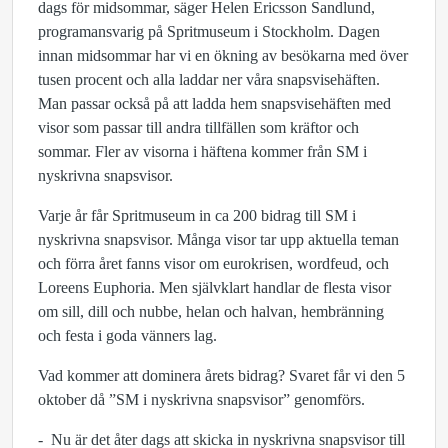
dags för midsommar, säger Helen Ericsson Sandlund,
programansvarig på Spritmuseum i Stockholm. Dagen
innan midsommar har vi en ökning av besökarna med över
tusen procent och alla laddar ner våra snapsvisehäften.
Man passar också på att ladda hem snapsvisehäften med
visor som passar till andra tillfällen som kräftor och
sommar. Fler av visorna i häftena kommer från SM i
nyskrivna snapsvisor.
Varje år får Spritmuseum in ca 200 bidrag till SM i
nyskrivna snapsvisor. Många visor tar upp aktuella teman
och förra året fanns visor om eurokrisen, wordfeud, och
Loreens Euphoria. Men självklart handlar de flesta visor
om sill, dill och nubbe, helan och halvan, hembränning
och festa i goda vänners lag.
Vad kommer att dominera årets bidrag? Svaret får vi den 5
oktober då ”SM i nyskrivna snapsvisor” genomförs.
- Nu är det åter dags att skicka in nyskrivna snapsvisor till