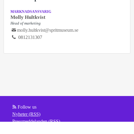
MARKNADSANSVARIG
Molly Hultkvist
Head of marketing
molly.hultkvist@spritmuseum.se
0812131307
Follow us
Nyheter (RSS)
Pressmeddelanden (RSS)
Bloggposter (RSS)