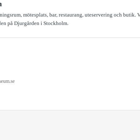
m
ingsrum, mötesplats, bar, restaurang, uteservering och butik. 
len på Djurgården i Stockholm.
seum.se