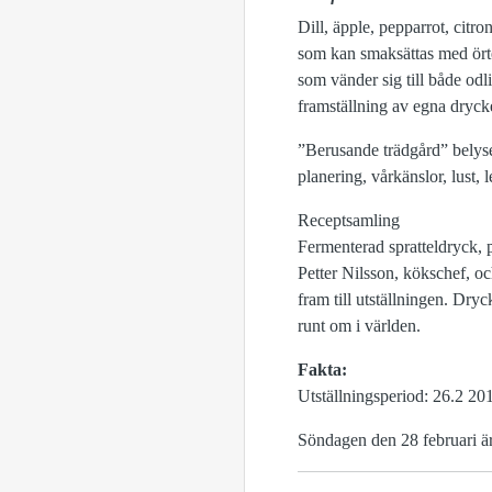
Dill, äpple, pepparrot, cit
som kan smaksättas med örte
som vänder sig till både odl
framställning av egna drycker
”Berusande trädgård” belyse
planering, vårkänslor, lust,
Receptsamling
Fermenterad spratteldryck, p
Petter Nilsson, kökschef, o
fram till utställningen. Dry
runt om i världen.
Fakta:
Utställningsperiod: 26.2 20
Söndagen den 28 februari är