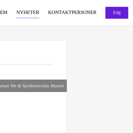
HEM
NYHETER
KONTAKTPERSONER
Följ
telsen Vin & Sprithistoriska Muséet