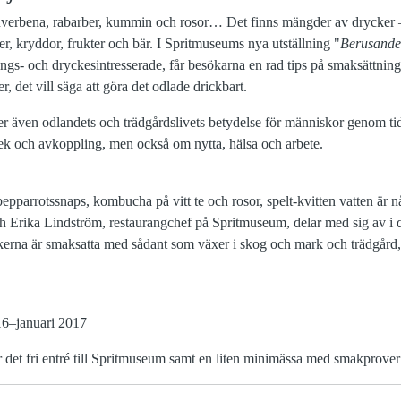
ronverbena, rabarber, kummin och rosor… Det finns mängder av drycker
r, kryddor, frukter och bär. I Spritmuseums nya utställning "
Berusande 
ings- och dryckesintresserade, får besökarna en rad tips på smaksättnin
, det vill säga att göra det odlade drickbart.
r även odlandets och trädgårdslivets betydelse för människor genom ti
 lek och avkoppling, men också om nytta, hälsa och arbete.
epparrotssnaps, kombucha på vitt te och rosor, spelt-kvitten vatten är n
ch Erika Lindström, restaurangchef på Spritmuseum, delar med sig av i 
ckerna är smaksatta med sådant som växer i skog och mark och trädgård, 
16–januari 2017
 det fri entré till Spritmuseum samt en liten minimässa med smakprover 