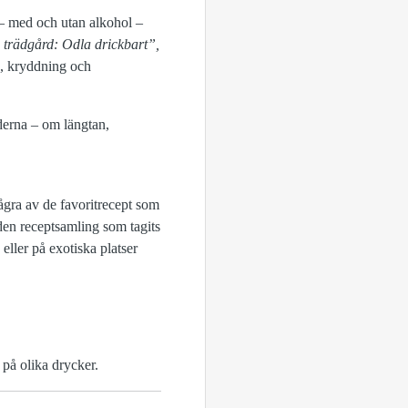
 – med och utan alkohol –
trädgård: Odla drickbart”,
g, kryddning och
derna – om längtan,
ågra av de favoritrecept som
den receptsamling som tagits
eller på exotiska platser
på olika drycker.