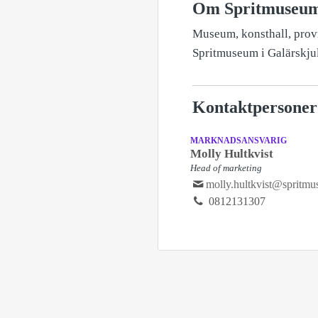
Om Spritmuseu
Museum, konsthall, provn
Spritmuseum i Galärskju
Kontaktpersoner
MARKNADSANSVARIG
Molly Hultkvist
Head of marketing
molly.hultkvist@spritmu
0812131307