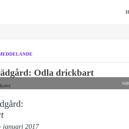
MEDDELANDE
rädgård: Odla drickbart
Stif
dgård:
t
– januari 2017