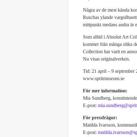
Några av de mest kända kon
Ruschas ylande vargsilhuett
mittpunkt medans andra är e
Som alltid i Absolut Art Col
kommer från många olika dela
Collection har varit en anno
Nu visas originalverken.
Tid: 21 april – 9 septembe
www.spritmuseum.se
För mer information:
Mia Sundberg, konstintende
E-post:
mia.sundberg@spri
För pressfrågor:
Matilda Ivarsson, kommunik
E-post:
matilda.ivarsson@s