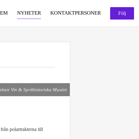
HEM
NYHETER
KONTAKTPERSONER
Följ
telsen Vin & Sprithistoriska Muséet
rån polartrakterna till