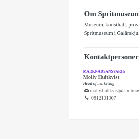
Om Spritmuseu
Museum, konsthall, provn
Spritmuseum i Galärskju
Kontaktpersoner
MARKNADSANSVARIG
Molly Hultkvist
Head of marketing
molly.hultkvist@spritmu
0812131307