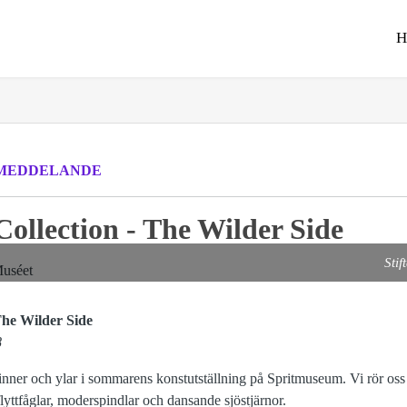
MEDDELANDE
Collection - The Wilder Side
Stif
The Wilder Side
8
spinner och ylar i sommarens konstutställning på Spritmuseum. Vi rör oss f
flyttfåglar, moderspindlar och dansande sjöstjärnor.