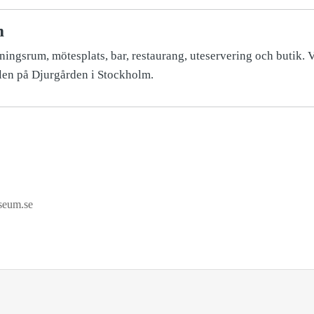
m
ingsrum, mötesplats, bar, restaurang, uteservering och butik. 
len på Djurgården i Stockholm.
seum.se