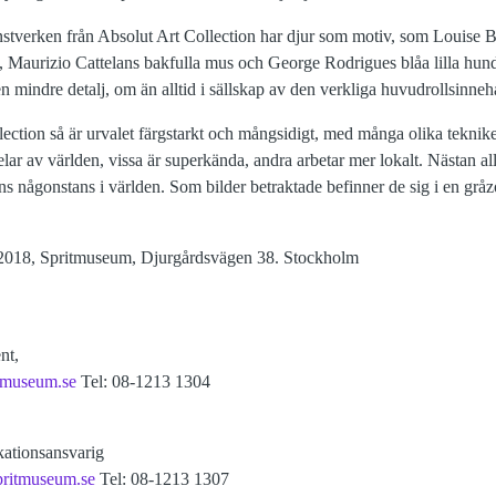
stverken från Absolut Art Collection har djur som motiv, som Louise B
, Maurizio Cattelans bakfulla mus och George Rodrigues blåa lilla hun
n mindre detalj, om än alltid i sällskap av den verkliga huvudrollsinne
lection så är urvalet färgstarkt och mångsidigt, med många olika teknik
r av världen, vissa är superkända, andra arbetar mer lokalt. Nästan all
ns någonstans i världen. Som bilder betraktade befinner de sig i en grå
r 2018, Spritmuseum, Djurgårdsvägen 38. Stockholm
nt,
tmuseum.se
Tel: 08-1213 1304
ationsansvarig
pritmuseum.se
Tel: 08-1213 1307