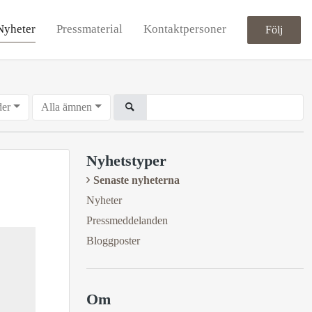
Nyheter
Pressmaterial
Kontaktpersoner
Följ
der
Alla ämnen
Nyhetstyper
Senaste nyheterna
Nyheter
Pressmeddelanden
Bloggposter
Om