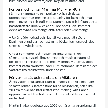
kulturutvecklare läsfrämjande, Region Västmanland.
För barn och unga: Mamma Mu fyller 40 år
I år firar Mamma Mu och Kråkan 40 år, och detta
uppmärksammas med en stor satsning för barn och unga
med filmvisning och träff med Mamma Mu och kråkan. Årets
barnförfattare Jujja Wieslander, boendes i Sala, kommer
också att synas i en mängd aktiviteter och evenemang:
– Jag är både hedrad och glad att vara med att stödja
läsningen bland barn och att mina böcker kan vara del i det,
säger Jujja Wieslander.
Under sommaren och hösten arrangeras sago- och
sångstunder, pyssel, filmvisningar och musikprogram på
biblioteken i hela länet – alla med Mamma Mu-tema. Jujja
kommer gästa Norberg under Kultursommar i Bergslagen och
Västerås litteraturfestival under hösten.
För vuxna: Läs och samtala om Allätaren
Årets vuxenförfattare är Martin Engberg från Arboga. Hans
senaste roman Allätaren finns nu på biblioteken, och cirka
200 exemplar har införskaffats för utlåning. Alla i länet
uppmuntras att läsa boken och delta i bokcirklar och samtal
under året.
Martin Engberg debuterade 2006 och är en av grundarna till