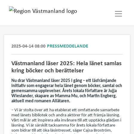
2025-04-14 08:00
PRESSMEDDELANDE
Västmanland läser 2025: Hela länet samlas
kring böcker och berättelser
Nu drar Västmanland läser 2025 i gång – ett läsfrämjande
initiativ som engagerar hela länet genom böcker, samtal och
gemensamma upplevelser. Årets lokala författare är Jujja
Wieslander, skapare av Mamma Mu, och Martin Engberg,
aktuell med romanen Allätaren.
– Vi är stolta över att ha etablerat ett omfattande samarbete
med länets bibliotek och andra aktörer för att främja läsning.
Vårt mål är att inspirera alla invånare till att upptäcka glädjen i
läsning. Vi är särskilt tacksamma för årets lokala författare
som bidrar till att öka läsintresset, säger Cajsa Broström,