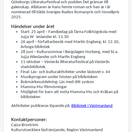
Göteborgs Litteraturfestival och podden Det gränsar till
galenskap. Allätaren är hans femte roman och han är i år
nominerad till både Sveriges Radios Romanpris och Novellpris
2025.
Händelser under året
Start: 25 april – Familjedag på Tärna Folkhögskola med
Jujja W ieslander kl. 13.30
26 april – författarbesök med Martin Engberg, kl. 12.30,
Arboga bibliotek
28 juni – Kultursommar i Bergslagen Norberg, med bl.a.
Jujja Wieslander och Martin Engberg
11 oktober – Västerås litteraturfestival på Västerås
stadsbibliotek
Final: Läs- och kulturaktiviteter under läslovet v. 44
Musikprogram under hösten på biblioteken
Bokmärkesutdelning: Läs med ditt syskon
Mamma Mu-filmvisningar
Möjlighet för barn att möta Mamma Mu och Kråkan på
biblioteken
Aktiviteter publiceras löpande på:
Bibliotek i Västmanland
Kontaktpersoner:
Cajsa Broström
Kulturutvecklare läsfrämjande, Region Västmanland