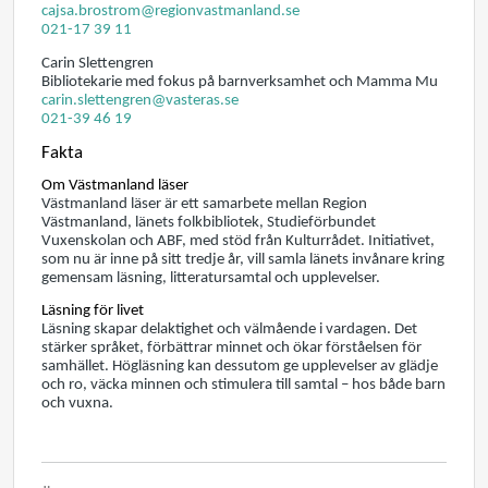
cajsa.brostrom@regionvastmanland.se
021-17 39 11
Carin Slettengren
Bibliotekarie med fokus på barnverksamhet och Mamma Mu
carin.slettengren@vasteras.se
021-39 46 19
Fakta
Om Västmanland läser
Västmanland läser är ett samarbete mellan Region
Västmanland, länets folkbibliotek, Studieförbundet
Vuxenskolan och ABF, med stöd från Kulturrådet. Initiativet,
som nu är inne på sitt tredje år, vill samla länets invånare kring
gemensam läsning, litteratursamtal och upplevelser.
Läsning för livet
Läsning skapar delaktighet och välmående i vardagen. Det
stärker språket, förbättrar minnet och ökar förståelsen för
samhället. Högläsning kan dessutom ge upplevelser av glädje
och ro, väcka minnen och stimulera till samtal – hos både barn
och vuxna.