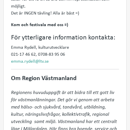
möjligt.
Det är INGEN tävling! Alla är bäst =)
Kom och festivala med oss =)
För ytterligare information kontakta:
Emma Rydell, kulturutvecklare
021-17 46 62, 0708-83 95 06
emma.rydell@ltv.se
Om Region Västmanland
Regionens huvuduppgift är att bidra till ett gott liv 
för västmanlänningar. Det gör vi genom att arbeta 
med hälso- och sjukvård, tandvård, utbildning, 
kultur, näringslivsfrågor, kollektivtrafik, regional 
utveckling  samt miljö. Västmanland har ett centralt 
läge i Mälardalen. Här finns bra boende, service och 