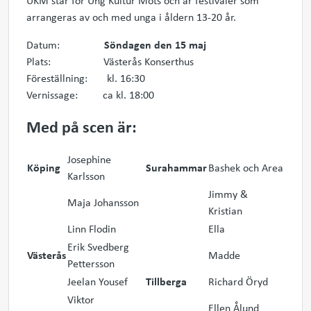
UKM står för Ung Kultur Möts och är festivaler som
arrangeras av och med unga i åldern 13-20 år.
Datum:
Söndagen den 15 maj
Plats: Västerås Konserthus
Föreställning: kl. 16:30
Vernissage: ca kl. 18:00
Med på scen är:
Josephine
Köping
Surahammar
Bashek och Area
Karlsson
Jimmy &
Maja Johansson
Kristian
Linn Flodin
Ella
Erik Svedberg
Västerås
Madde
Pettersson
Jeelan Yousef
Tillberga
Richard Öryd
Viktor
Ellen Ålund