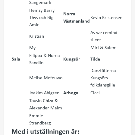
Sangemark
Hemzy Barry
Norra
Thys och Big
Kevin Kristensen
Västmanland
Amir
As we remind
Kristian
silent
My
Miri & Salem
Filippa & Norea
Sala
Kungsör
Tilde
Sandlin
Danzfötterna-
Melisa Mefeuwo
Kungsörs
folkdansgille
Joakim Ahlgren
Arboga
Cicci
Tousin Chiza &
Alexander Malm
Emmie
Strandberg
Med i utställningen är: