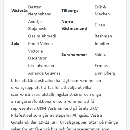
Dastan
Erik &
Västerås
Tillberga
Naqshabandi
Mackan
Andrija
Norra
Diren
Stojanovic
Västmanland
Qasim Ahmadi
Rashman
Sala
Emeli Voinea
Jennifer
Victoria
Surahammar
Sidora
Oscarsson
Ida Johansson
Ermias
Amanda Gruvnäs
Linn Öberg
Efter att Länsfestivalen har ägt rum kommer en
urvalsgrupp att träffas för att välja ut vilka
scenkonstnärer, utställningskonstnärer och unga
arrangörer/funktionärer som kommer att få
representera UKM Västmanland på årets UKM
Riksfestival som går av stapeln i Alingsås, Västra
Götaland, den 19-22 juni. Urvalsgruppen tittar på många
saker för att få en så bra och fin representation som