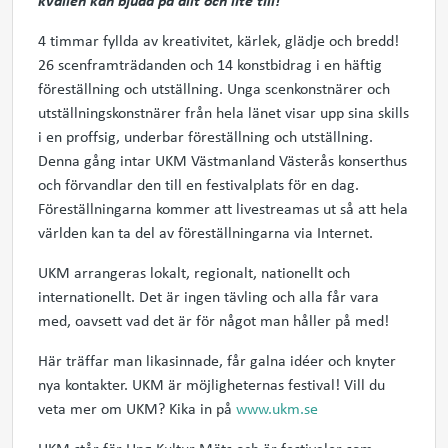
kvällen kan bjuda på allt och lite till!
4 timmar fyllda av kreativitet, kärlek, glädje och bredd!
26 scenframträdanden och 14 konstbidrag i en häftig
föreställning och utställning. Unga scenkonstnärer och
utställningskonstnärer från hela länet visar upp sina skills
i en proffsig, underbar föreställning och utställning.
Denna gång intar UKM Västmanland Västerås konserthus
och förvandlar den till en festivalplats för en dag.
Föreställningarna kommer att livestreamas ut så att hela
världen kan ta del av föreställningarna via Internet.
UKM arrangeras lokalt, regionalt, nationellt och
internationellt. Det är ingen tävling och alla får vara
med, oavsett vad det är för något man håller på med!
Här träffar man likasinnade, får galna idéer och knyter
nya kontakter. UKM är möjligheternas festival! Vill du
veta mer om UKM? Kika in på
www.ukm.se