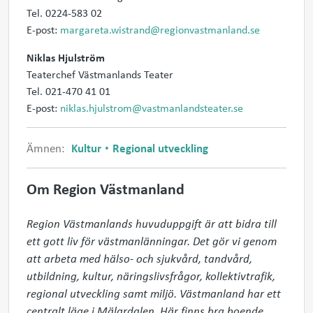
Tel. 0224-583 02
E-post:
margareta.wistrand@regionvastmanland.se
Niklas Hjulström
Teaterchef Västmanlands Teater
Tel. 021-470 41 01
E-post:
niklas.hjulstrom@vastmanlandsteater.se
Ämnen:
Kultur
Regional utveckling
Om Region Västmanland
Region Västmanlands huvuduppgift är att bidra till 
ett gott liv för västmanlänningar. Det gör vi genom 
att arbeta med hälso- och sjukvård, tandvård, 
utbildning, kultur, näringslivsfrågor, kollektivtrafik, 
regional utveckling samt miljö. Västmanland har ett 
centralt läge i Mälardalen. Här finns bra boende, 