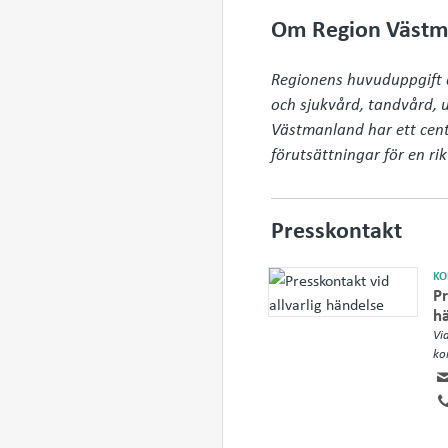
Om Region Västm
Regionens huvuduppgift är
och sjukvård, tandvård, ut
Västmanland har ett cent
förutsättningar för en rik 
Presskontakt
KO
Pr
h
Vi
ko