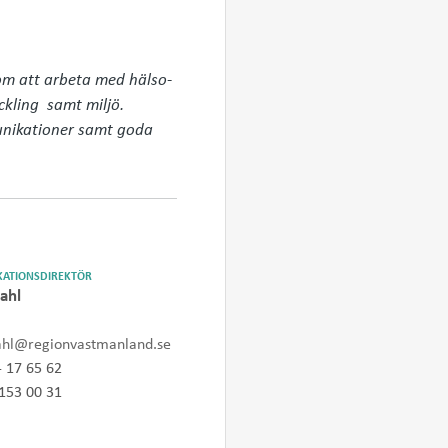
om att arbeta med hälso- 
kling  samt miljö. 
unikationer samt goda 
ATIONSDIREKTÖR
ahl
ahl@regionvastmanland.se
- 17 65 62
153 00 31