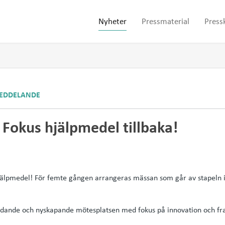
Nyheter
Pressmaterial
Press
EDDELANDE
Fokus hjälpmedel tillbaka!
jälpmedel! För femte gången arrangeras mässan som går av stapeln i
edande och nyskapande mötesplatsen med fokus på innovation och f