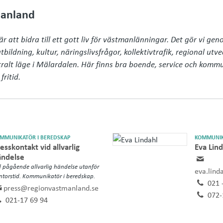
anland
 att bidra till ett gott liv för västmanlänningar. Det gör vi gen
bildning, kultur, näringslivsfrågor, kollektivtrafik, regional utvec
ralt läge i Mälardalen. Här finns bra boende, service och komm
fritid.
MMUNIKATÖR I BEREDSKAP
KOMMUNIK
esskontakt vid allvarlig
Eva Lind
ändelse
d pågående allvarlig händelse utanför
eva.lind
ntorstid. Kommunikatör i beredskap.
021 
press@regionvastmanland.se
072-
021-17 69 94