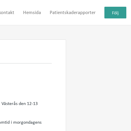
kontakt
Hemsida
Patientskaderapporter
Följ
 Västerås den 12-13
ramtid i morgondagens