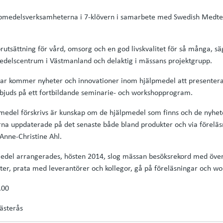
lpmedelsverksamheterna i 7-klövern i samarbete med Swedish Medt
örutsättning för vård, omsorg och en god livskvalitet för så många, sä
edelscentrum i Västmanland och delaktig i mässans projektgrupp.
gar kommer nyheter och innovationer inom hjälpmedel att presentera
 bjuds på ett fortbildande seminarie- och workshopprogram.
lpmedel förskrivs är kunskap om de hjälpmedel som finns och de nyh
na uppdaterade på det senaste både bland produkter och via föreläs
 Anne-Christine Ahl.
edel arrangerades, hösten 2014, slog mässan besöksrekord med öv
eter, prata med leverantörer och kollegor, gå på föreläsningar och wo
.00
ästerås