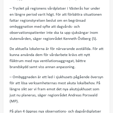
– Trycket på regionens vårdplatser i Västerås har under
en längre period varit högt. För att förbättra situationen
fattar regionstyrelsen beslut om en begränsad
ombyggnation med syfte att dagvårds- och
observationspatienter inte ska ta upp sjuksängar inom
slutenvården, säger regionrådet Kenneth Östberg (S).
De aktuella lokalerna är för närvarande avställda. För att
kunna använda dem för vårdarbete krävs ett nytt
fläktrum med nya ventilationsaggregat, bättre
brandskydd samt viss annan anpassning.
– Ombyggnaden är ett led i sjukhusets pågående översyn
för att lösa verksamheternas mest akuta lokalbehov. På
längre sikt ser vi fram emot det nya akutsjukhuset som
just nu planeras, säger regionrådet Andreas Porswald
(MP).
På plan 4 öppnas nya observations- och dagvårdsplatser