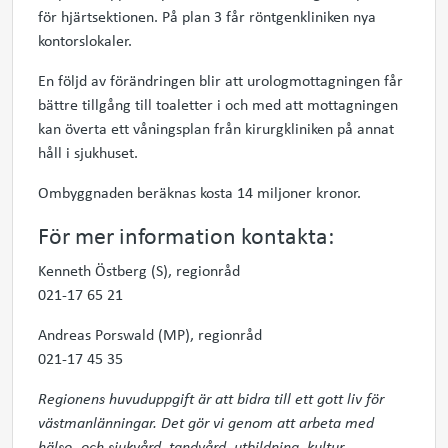
för hjärtsektionen. På plan 3 får röntgenkliniken nya
kontorslokaler.
En följd av förändringen blir att urologmottagningen får
bättre tillgång till toaletter i och med att mottagningen
kan överta ett våningsplan från kirurgkliniken på annat
håll i sjukhuset.
Ombyggnaden beräknas kosta 14 miljoner kronor.
För mer information kontakta:
Kenneth Östberg (S), regionråd
021-17 65 21
Andreas Porswald (MP), regionråd
021-17 45 35
Regionens huvuduppgift är att bidra till ett gott liv för
västmanlänningar. Det gör vi genom att arbeta med
hälso- och sjukvård, tandvård, utbildning, kultur,