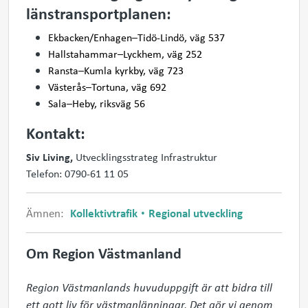
länstransportplanen:
Ekbacken/Enhagen–Tidö-Lindö, väg 537
Hallstahammar–Lyckhem, väg 252
Ransta–Kumla kyrkby, väg 723
Västerås–Tortuna, väg 692
Sala–Heby, riksväg 56
Kontakt:
Siv Living,
Utvecklingsstrateg Infrastruktur
Telefon: 0790-61 11 05
Ämnen:
Kollektivtrafik
Regional utveckling
Om Region Västmanland
Region Västmanlands huvuduppgift är att bidra till 
ett gott liv för västmanlänningar. Det gör vi genom 