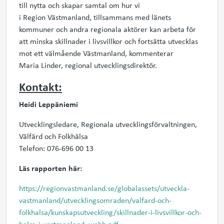
till nytta och skapar samtal om hur vi
i Region Västmanland, tillsammans med länets
kommuner och andra regionala aktörer kan arbeta för
att minska skillnader i livsvillkor och fortsätta utvecklas
mot ett välmående Västmanland, kommenterar
Maria Linder,
regional utvecklingsdirektör.
Kontakt:
Heidi
Leppäniemi
Utvecklingsledare, Regionala utvecklingsförvaltningen,
Välfärd och Folkhälsa
Telefon: 076-696 00 13
Läs rapporten här:
https://regionvastmanland.se/globalassets/utveckla-
vastmanland/utvecklingsomraden/valfard-och-
folkhalsa/kunskapsutveckling/skillnader-i-livsvillkor-och-