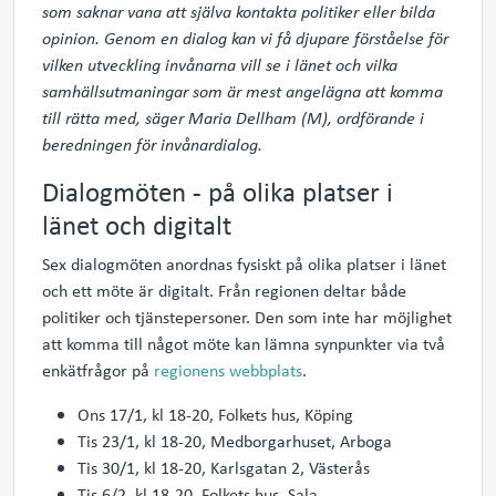
som saknar vana att själva kontakta politiker eller bilda
opinion. Genom en dialog kan vi få djupare förståelse för
vilken utveckling invånarna vill se i länet och vilka
samhällsutmaningar som är mest angelägna att komma
till rätta med, säger Maria Dellham (M), ordförande i
beredningen för invånardialog.
Dialogmöten - på olika platser i
länet och digitalt
Sex dialogmöten anordnas fysiskt på olika platser i länet
och ett möte är digitalt. Från regionen deltar både
politiker och tjänstepersoner. Den som inte har möjlighet
att komma till något möte kan lämna synpunkter via två
enkätfrågor på
regionens webbplats
.
Ons 17/1, kl 18-20, Folkets hus, Köping
Tis 23/1, kl 18-20, Medborgarhuset, Arboga
Tis 30/1, kl 18-20, Karlsgatan 2, Västerås
Tis 6/2, kl 18-20, Folkets hus, Sala