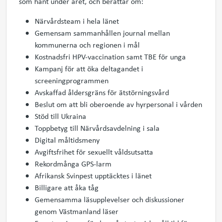
som hänt under året, och berättar om:
Närvårdsteam i hela länet
Gemensam sammanhållen journal mellan
kommunerna och regionen i mål
Kostnadsfri HPV-vaccination samt TBE för unga
Kampanj för att öka deltagandet i
screeningprogrammen
Avskaffad åldersgräns för ätstörningsvård
Beslut om att bli oberoende av hyrpersonal i vården
Stöd till Ukraina
Toppbetyg till Närvårdsavdelning i sala
Digital måltidsmeny
Avgiftsfrihet för sexuellt våldsutsatta
Rekordmånga GPS-larm
Afrikansk Svinpest upptäcktes i länet
Billigare att åka tåg
Gemensamma läsupplevelser och diskussioner
genom Västmanland läser