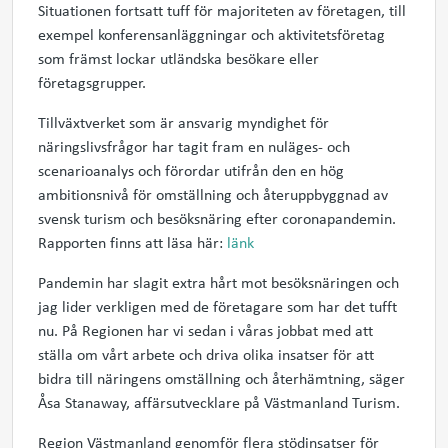
Situationen fortsatt tuff för majoriteten av företagen, till
exempel konferensanläggningar och aktivitetsföretag
som främst lockar utländska besökare eller
företagsgrupper.
Tillväxtverket som är ansvarig myndighet för
näringslivsfrågor har tagit fram en nuläges- och
scenarioanalys och förordar utifrån den en hög
ambitionsnivå för omställning och återuppbyggnad av
svensk turism och besöksnäring efter coronapandemin.
Rapporten finns att läsa här:
länk
Pandemin har slagit extra hårt mot besöksnäringen och
jag lider verkligen med de företagare som har det tufft
nu. På Regionen har vi sedan i våras jobbat med att
ställa om vårt arbete och driva olika insatser för att
bidra till näringens omställning och återhämtning, säger
Åsa Stanaway, affärsutvecklare på Västmanland Turism.
Region Västmanland genomför flera stödinsatser för