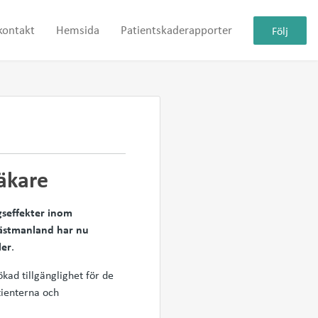
kontakt
Hemsida
Patientskaderapporter
Följ
äkare
gseffekter inom
Västmanland har nu
ler
.
kad tillgänglighet för de
tienterna och