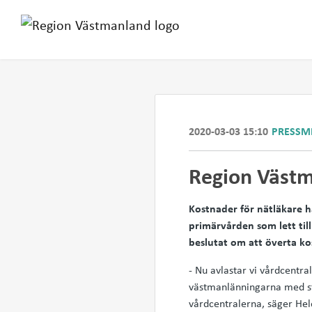
2020-03-03 15:10
PRESSM
Region Västm
Kostnader för nätläkare h
primärvården som lett til
beslutat om att överta ko
- Nu avlastar vi vårdcentra
västmanlänningarna med stö
vårdcentralerna, säger He