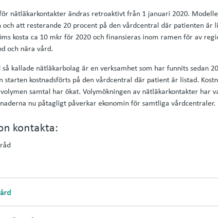
för nätläkarkontakter ändras retroaktivt från 1 januari 2020. Modell
 och att resterande 20 procent på den vårdcentral där patienten är l
ms kosta ca 10 mkr för 2020 och finansieras inom ramen för av regio
od och nära vård.
 så kallade nätläkarbolag är en verksamhet som har funnits sedan 2
 starten kostnadsförts på den vårdcentral där patient är listad. Kost
t volymen samtal har ökat. Volymökningen av nätläkarkontakter har va
stnaderna nu påtagligt påverkar ekonomin för samtliga vårdcentraler.
on kontakta:
nråd
vård