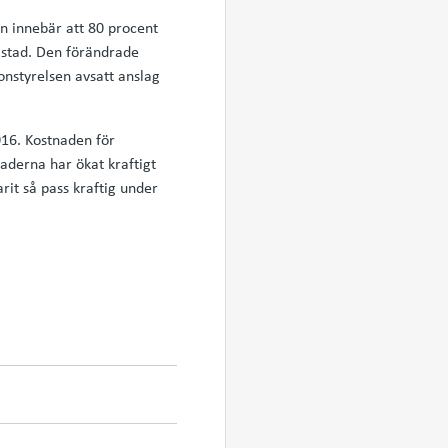
en innebär att 80 procent
istad. Den förändrade
nstyrelsen avsatt anslag
016. Kostnaden för
naderna har ökat kraftigt
rit så pass kraftig under