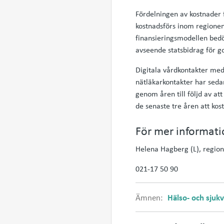
Fördelningen av kostnader 
kostnadsförs inom regionen
finansieringsmodellen bedö
avseende statsbidrag för g
Digitala vårdkontakter med
nätläkarkontakter har sedan
genom åren till följd av at
de senaste tre åren att ko
För mer informati
Helena Hagberg (L), regio
021-17 50 90
Ämnen:
Hälso- och sjuk