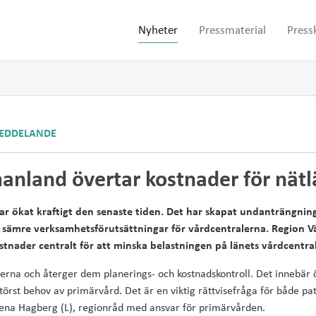
Nyheter
Pressmaterial
Press
EDDELANDE
anland övertar kostnader för nätl
ar ökat kraftigt den senaste tiden. Det har skapat undanträngnin
l sämre verksamhetsförutsättningar för vårdcentralerna. Region 
stnader centralt för att minska belastningen på länets vårdcentra
lerna och återger dem planerings- och kostnadskontroll. Det innebär ö
rst behov av primärvård. Det är en viktig rättvisefråga för både pa
lena Hagberg (L), regionråd med ansvar för primärvården.