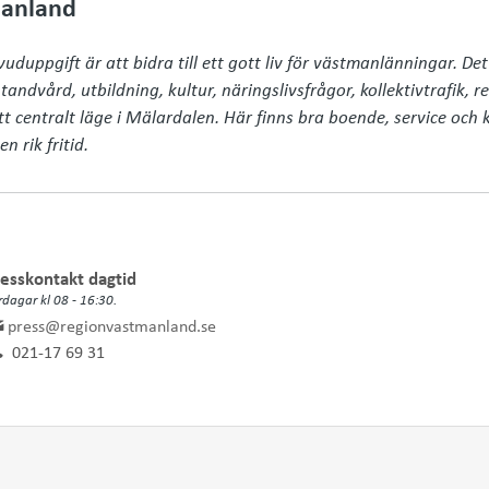
anland
uppgift är att bidra till ett gott liv för västmanlänningar. Det
andvård, utbildning, kultur, näringslivsfrågor, kollektivtrafik, r
tt centralt läge i Mälardalen. Här finns bra boende, service och
n rik fritid.
esskontakt dagtid
rdagar kl 08 - 16:30.
press@regionvastmanland.se
021-17 69 31