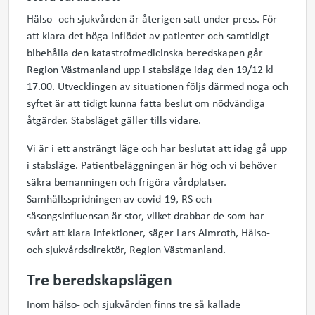
Hälso- och sjukvården är återigen satt under press. För
att klara det höga inflödet av patienter och samtidigt
bibehålla den katastrofmedicinska beredskapen går
Region Västmanland upp i stabsläge idag den 19/12 kl
17.00. Utvecklingen av situationen följs därmed noga och
syftet är att tidigt kunna fatta beslut om nödvändiga
åtgärder. Stabsläget gäller tills vidare.
Vi är i ett ansträngt läge och har beslutat att idag gå upp
i stabsläge. Patientbeläggningen är hög och vi behöver
säkra bemanningen och frigöra vårdplatser.
Samhällsspridningen av covid-19, RS och
säsongsinfluensan är stor, vilket drabbar de som har
svårt att klara infektioner, säger Lars Almroth, Hälso-
och sjukvårdsdirektör, Region Västmanland.
Tre beredskapslägen
Inom hälso- och sjukvården finns tre så kallade