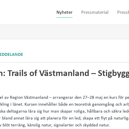
Nyheter
Pressmaterial
Press
EDDELANDE
: Trails of Västmanland – Stigbyg
el av Region Västmanland – arrangerar den 27–28 maj en kurs för p
ykling i länet. Kursen innehåller både en teoretisk genomgång och arbe
ska deltagarna lära sig hur man skapar roliga, hållbara och säkra led
r bland annat lära sig att planera för en led, skapa ett flyt på naturli
blöt terräng, känslig natur, signalarter och skyddad natur.