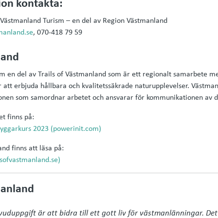
ion kontakta:
, Västmanland Turism – en del av Region Västmanland
manland.se
, 070-418 79 59
land
m en del av Trails of Västmanland som är ett regionalt samarbete m
r att erbjuda hållbara och kvalitetssäkrade naturupplevelser. Västma
ionen som samordnar arbetet och ansvarar för kommunikationen av d
t finns på:
byggarkurs 2023 (powerinit.com)
d finns att läsa på:
lsofvastmanland.se)
anland
uppgift är att bidra till ett gott liv för västmanlänningar. Det