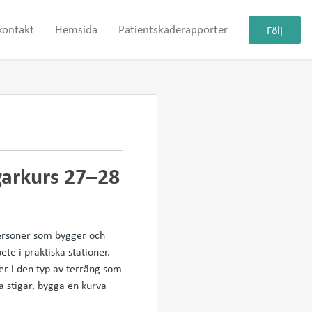
kontakt
Hemsida
Patientskaderapporter
Följ
garkurs 27–28
ersoner som bygger och
te i praktiska stationer.
er i den typ av terräng som
ga stigar, bygga en kurva