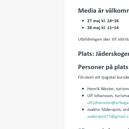
Media är välkomn
27 maj kl. 14–16
28 maj kl. 11–14
Utbildningen sker till stör
Plats: Jäderskoge
Personer på plats
Förutom ett tjugotal kursde
Henrik Wester, turism
Ulf Johansson, turis
ulf.johansson@arboga
Joakim Söderqvist, or
soderqvist77@gmail.