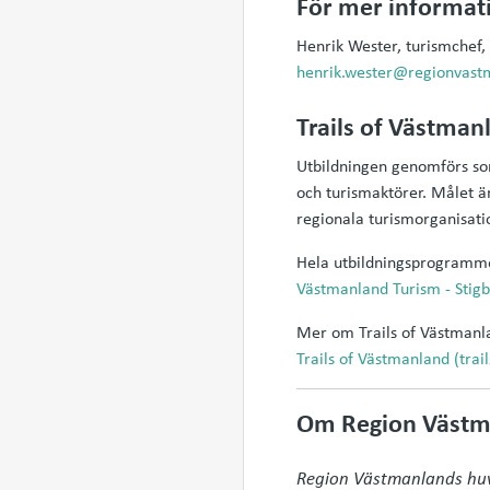
För mer informat
Henrik Wester, turismchef
henrik.wester@regionvast
Trails of Västman
Utbildningen genomförs so
och turismaktörer. Målet ä
regionala turismorganisat
Hela utbildningsprogramme
Västmanland Turism - Stig
Mer om Trails of Västmanlan
Trails of Västmanland (trai
Om Region Västm
Region Västmanlands huvud