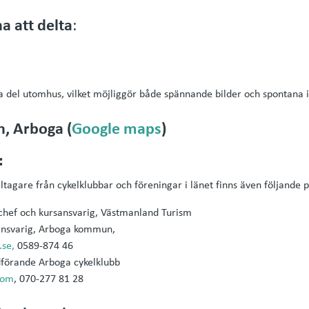
a att delta
:
sta del utomhus, vilket möjliggör både spännande bilder och spontana
n, Arboga (
Google maps
)
:
ltagare från cykelklubbar och föreningar i länet finns även följande p
chef och kursansvarig, Västmanland Turism
mansvarig, Arboga kommun,
.se,
0589-874 46
dförande Arboga cykelklubb
com
, 070-277 81 28