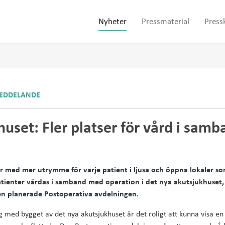
Nyheter
Pressmaterial
Press
EDDELANDE
uset: Fler platser för vård i sam
ser med mer utrymme för varje patient i ljusa och öppna lokaler so
atienter vårdas i samband med operation i det nya akutsjukhuset, 
en planerade Postoperativa avdelningen.
 med bygget av det nya akutsjukhuset är det roligt att kunna visa en v