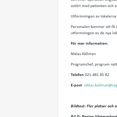
ostört med patienten och a
Utformningen av lokalerna b
Personalen kommer att få 
utformningen av de nya lok
För mer information:
Niklas Källman
Programchef, program nytt
Telefon
021-481 85 82
E-post
niklas.kallman@re
Bildtext: Fler platser och
BILD: Region Västmanland