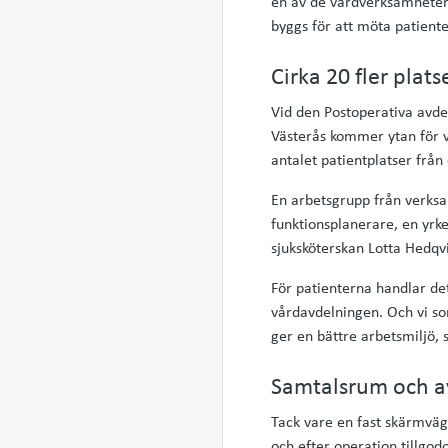
en av de vårdverksamheter 
byggs för att möta patient
Cirka 20 fler plats
Vid den Postoperativa avde
Västerås kommer ytan för v
antalet patientplatser från 
En arbetsgrupp från verksa
funktionsplanerare, en yrk
sjuksköterskan Lotta Hedqvi
För patienterna handlar det
vårdavdelningen. Och vi so
ger en bättre arbetsmiljö,
Samtalsrum och avs
Tack vare en fast skärmvägg
och efter operation tillgo