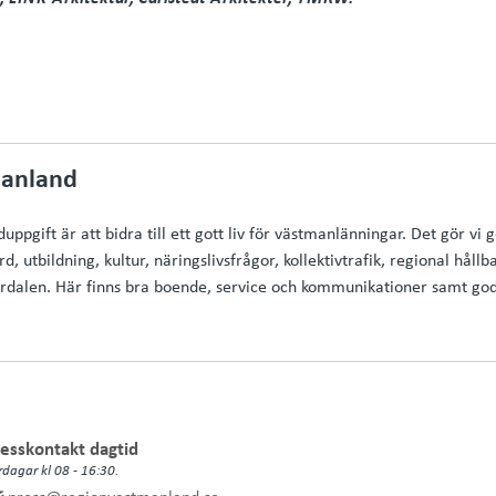
anland
pgift är att bidra till ett gott liv för västmanlänningar. Det gör v
d, utbildning, kultur, näringslivsfrågor, kollektivtrafik, regional hål
lardalen. Här finns bra boende, service och kommunikationer samt goda
esskontakt dagtid
rdagar kl 08 - 16:30.