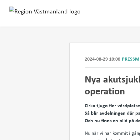
2024-08-29 10:00
PRESSM
Nya akutsjukh
operation
Cirka tjugo fler vårdplat
Så blir avdelningen där p
Och nu finns en bild på d
Nu när vi har kommit i gång