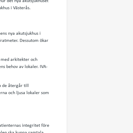
hur det nya akutsjukhuset
ukhus i Västerås.
ens nya akutsjukhus i
dratmeter. Dessutom ökar
 med arkitekter och
ns behov av lokaler. IVA-
 de återgår till
rna och ljusa lokaler som
tienternas integritet före
nalen ska kunna samtala