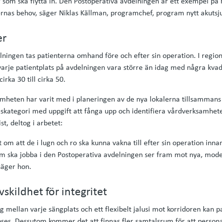
som ska flytta in. Den Postoperativa avdelningen är ett exempel på 
ernas behov, säger Niklas Källman, programchef, program nytt akutsj
er
lningen tas patienterna omhand före och efter sin operation. I region
arje patientplats på avdelningen vara större än idag med några kva
cirka 30 till cirka 50.
mheten har varit med i planeringen av de nya lokalerna tillsammans
eskategori med uppgift att fånga upp och identifiera vårdverksamhete
st, deltog i arbetet:
 om att de i lugn och ro ska kunna vakna till efter sin operation innan
m ska jobba i den Postoperativa avdelningen ser fram mot nya, mode
 säger hon.
kildhet för integritet
 mellan varje sängplats och ett flexibelt jalusi mot korridoren kan pa
doses. Dessutom kommer det att finnas fler samtalsrum för att perso