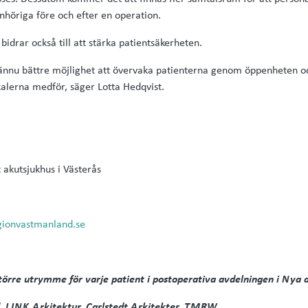
nhöriga före och efter en operation.
idrar också till att stärka patientsäkerheten.
ännu bättre möjlighet att övervaka patienterna genom öppenheten o
alerna medför, säger Lotta Hedqvist.
 akutsjukhus i Västerås
gionvastmanland.se
 större utrymme för varje patient i postoperativa avdelningen i Nya 
, LINK Arkitektur, Carlstedt Arkitekter, TMRW.