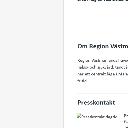
Om Region Västm
Region Västmanlands huvudup
hälso- och sjukvård, tandvår
har ett centralt läge i Mä
fritid.
Presskontakt
Pr
Va