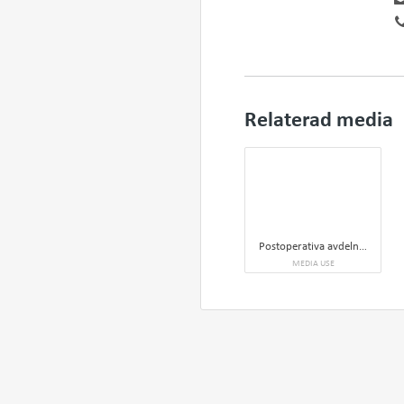
Relaterad media
Postoperativa avdelningen i nya akutsjukhuset.
MEDIA USE