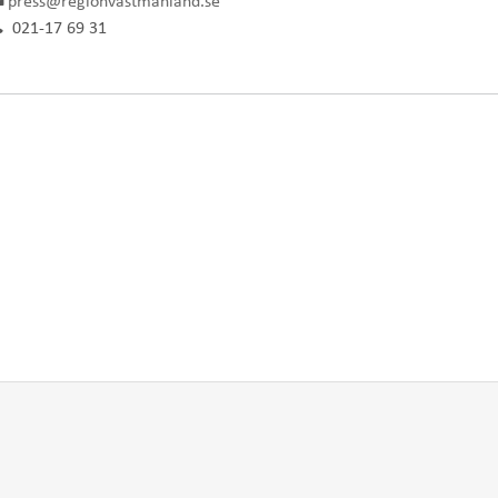
press@regionvastmanland.se
021-17 69 31