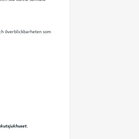
ch överblickbarheten som
akutsjukhuset.