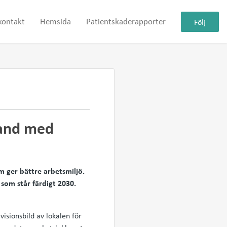
kontakt
Hemsida
Patientskaderapporter
Följ
band med
m ger bättre arbetsmiljö.
som står färdigt 2030.
isionsbild av lokalen för