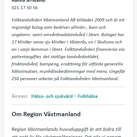
Hanna Al-Wandi
021-17 50 56
Folktandvården Västmanland AB bildades 2009 och är ett
regionägt bolag som bedriver allmän-, barn och
ungdoms- samt omvårdnadstandvård i länet. Bolaget har
17 kliniker varav sju kliniker i Västerås, en i Skultuna och
en i varje kommun i länet. Folktandvården finansieras via
patientavgifter, det statliga tandvårdsstödet,
frisktandvård, barnpeng, ersättning för utförda generella
hälsoinsatser, munhälsobedömningar med mera. Ungefär
250 personer arbetar på Folktandvården Västmanland.
Ämnen:
Hälso- och sjukvård
Folkhälsa
Om Region Västmanland
Region Västmanlands huvuduppgift är att bidra till 
ett gott liv för västmanlänningar. Det gör vi genom 