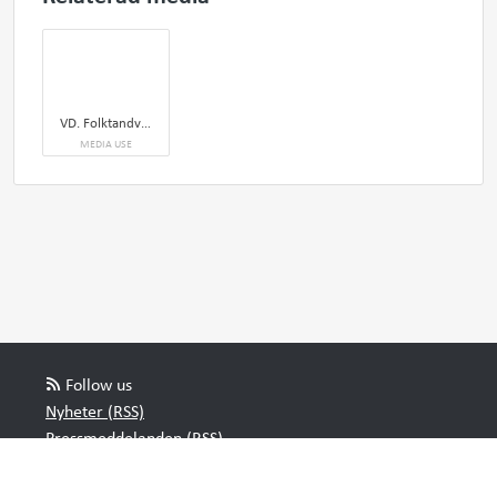
VD. Folktandvården Västmanland AB
MEDIA USE
Follow us
Nyheter (RSS)
Pressmeddelanden (RSS)
Bloggposter (RSS)