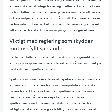
sårbar period för att dra felaktiga slutsatser. Till exempel
att en riskabel strategi lönar sig – eller att man trots en
förlust faller för idén att man ju ändå var nära att vinna
och då väljer att spela en omgång till. Det finns alltså en
redan inbyggd sårbarhet för spel i det mänskliga psyket,
vilken är extra stark hos vissa på grund av genetiken.
Viktigt med reglering som skyddar
mot riskfyllt spelande
Cathrine Hultman menar att forskning om genetik och
autono
m
respons vid spelande sätter strålkastarljuset på
riskfaktorer i spelbranschen.
Spel som är konstruerade så att spelaren får en känsla av
att nästan vinna är en form av manipulation som ökar
risken för att fler ska hamna i spelberoende.
Så våra
resultat visar på beroendepotentialen av vissa
spelformer som t
ill
exempel
slots
, och det är extra
viktigt det sker reglering och tillsyn av spelbolag så att