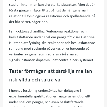
studier innan man kan dra starka slutsatser. Men det är
första gången någon tittat på just de här generna i
relation till
fysiologiska reaktioner och
spelbeteende på
det här sättet, säger hon.
I sin doktorsavhandling ”Autonoma reaktioner och
beslutsfattande under spel om pengar”* visar Cathrine
Hultman att fysiologiska reaktioner
och
beslutsfattande
i
samband med spelande påverkas olika beroende på
variante
r
av gen
er
som reglerar nivåerna av
signalsubstansen dopamin i det centrala nervsystemet
.
Testar förmågan att särskilja mellan
riskfyllda och säkra val
I hennes forskning
undersökt
es
hur deltagare
i
experimentella spelsituationer
reagerar emotionellt
under spel om pengar
, och
även beslutsfattande i