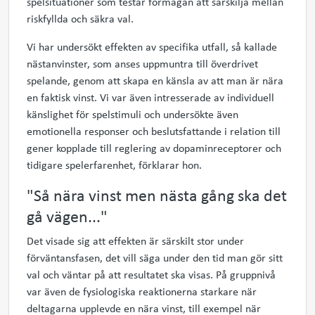
spelsituationer som testar förmågan att särskilja mellan
riskfyllda och säkra val.
Vi har undersökt effekten av specifika utfall, så kallade
nästanvinster, som anses uppmuntra till överdrivet
spelande, genom att skapa en känsla av att man är nära
en faktisk vinst. Vi var även intresserade av individuell
känslighet för spelstimuli och undersökte även
emotionella
responser
och beslutsfattande i relation till
gener kopplade till reglering av dopaminreceptorer och
tidigare spelerfarenhet
, förklarar hon.
"Så nära vinst men nästa gång ska det
gå vägen..."
Det visade sig att
effekten
är särskilt stor
under
förväntansfasen, det vill säga under
den
tid man gör sitt
val och väntar på att resultatet ska visas
.
På gruppnivå
var även de fysiologiska reaktionerna starkare när
deltagarna upplevde en nära vinst, till exempel när