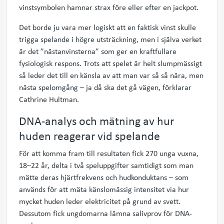
vinstsymbolen hamnar strax före eller efter en jackpot.
Det borde ju vara mer logiskt att en faktisk vinst skulle
trigga spelande i högre utsträckning, men i själva verket
är det ”
nästanvinsterna
” som ger en kraftfullare
fysiologisk
respons.
Trots att spelet är helt slumpmässigt
så
leder
det
till en känsla av att man var så
så
nära, men
nästa spelomgång – ja då ska det gå vägen, förklarar
Cathrine Hultman.
DNA-analys och mätning av hur
huden reagerar vid spelande
För att komma fram till resultaten fick 270 unga vuxna,
18–22 år, delta i två speluppgifter samtidigt som man
mätte deras hjärtfrekvens och hudkonduktans – som
används för att mäta
känslomässig
intensitet
via
hur
mycket huden leder elektricitet på grund av svett.
Dessutom fick ungdomarna lämna salivprov för DNA-