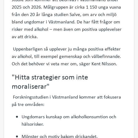
2025 och 2026. Målgruppen är cirka 1 150 unga vuxna
från den 20 år långa studien Salve, om arv och miljö
bland ungdomar i Västmanland. De
har fått
frågor om
risker med alkohol – men även om positiva upplevelser
av att dricka.
U
ppenbarligen
så
upplever
ju
många positiva effekter
av alkohol, till exempel gemenskap och välbefinnande.
Och det behöver vi veta mer om, säger Kent Nilsson.
"Hitta strategier som inte
moraliserar"
Forskningsstudien i Västmanland kommer att fokusera
på tre områden:
Ungdomars kunskap om alkoholkonsumtion och
hälsorisker.
Mönster och motiv bakom drickandet.