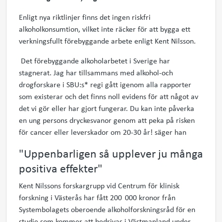
Enligt nya riktlinjer finns det ingen riskfri
alkoholkonsumtion
,
vilket
inte
räcker
för att bygga ett
verkningsfullt förebyggande arbete enligt Kent Nilsson.
Det förebyggande alkoholarbetet i Sverige har
stagnerat. Jag har
tillsammans med alkohol-och
drogforskare i SBU:s* regi
gått igenom alla rapporter
som existerar och det finns noll evidens för att något av
det vi gör eller har gjort fungerar. Du kan inte påverka
en ung persons dryckesvanor genom att peka på risken
för cancer eller leverskador om 20-30 år! säger han
"U
ppenbarligen så upplever ju många
positiva effekter"
Kent Nilssons forskargrupp vid Centrum för klinisk
forskning i Västerås har fått 200 000 kronor från
Systembolagets oberoende alkoholforskningsråd för en
studie som kommer att bedrivas i Västmanland under