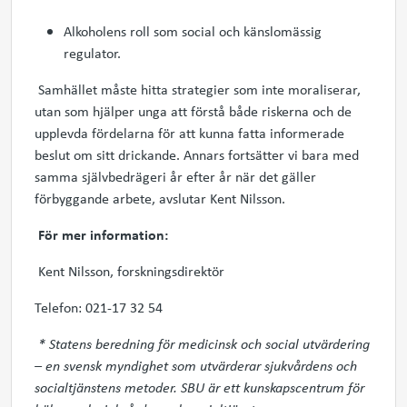
Alkoholens roll som social och känslomässig
regulator.
Samhället
måste hitta
strategier som inte moraliserar,
utan som hjälper unga att förstå både riskerna och de
upplevda fördelarna för att kunna fatta informerade
beslut om sitt drickande.
Annars
fortsätter
vi bara med
samma
självbed
rägeri
år efter år
när det gäller
förbyggande arbete
, avslutar
Kent Nilsson
.
För mer information:
Kent Nilsson, forskningsdirektör
Telefon: 021-17 32 54
* Statens beredning för medicinsk och social utvärdering
–
en svensk myndighet som utvärderar sjukvårdens och
socialtjänstens metoder. SBU är ett kunskapscentrum för