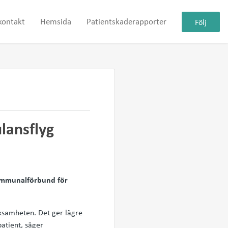
kontakt
Hemsida
Patientskaderapporter
Följ
lansflyg
 kommunalförbund för
ksamheten. Det ger lägre
patient, säger