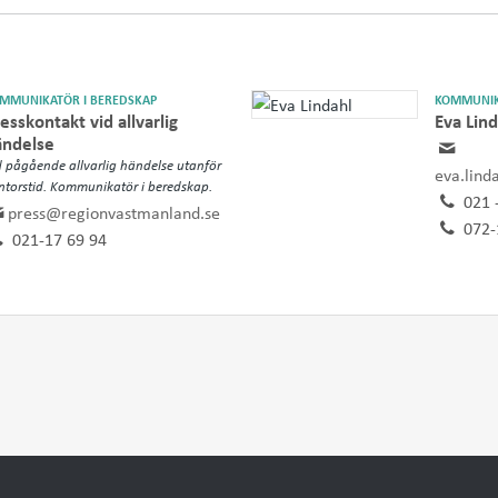
MMUNIKATÖR I BEREDSKAP
KOMMUNIK
esskontakt vid allvarlig
Eva Lind
ändelse
d pågående allvarlig händelse utanför
eva.lind
ntorstid. Kommunikatör i beredskap.
021 
press@regionvastmanland.se
072-
021-17 69 94