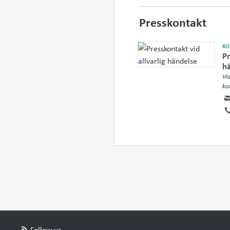
Presskontakt
KO
Pr
h
Vi
ko
Follow us