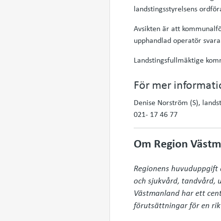
landstingsstyrelsens ordfö
Avsikten är att kommunalfö
upphandlad operatör svara f
Landstingsfullmäktige komm
För mer informati
Denise Norström (S), lands
021- 17 46 77
Om Region Västm
Regionens huvuduppgift är
och sjukvård, tandvård, ut
Västmanland har ett cent
förutsättningar för en rik 