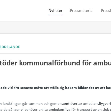
Nyheter
Pressmaterial
Press
EDDELANDE
stöder kommunalförbund för ambu
tade vid sitt senaste möte att ställa sig bakom bildandet av ett
vt om landstingen går samman och gemensamt övertar ambulansflygver
ng de gånger vi behöver anlita ambulansflyg för transport av en sjuk 