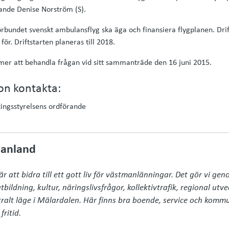
rande Denise Norström (S).
rbundet svenskt ambulansflyg ska äga och finansiera flygplanen. Drif
ör. Driftstarten planeras till 2018.
er att behandla frågan vid sitt sammanträde den 16 juni 2015.
on kontakta:
tingsstyrelsens ordförande
anland
 att bidra till ett gott liv för västmanlänningar. Det gör vi gen
bildning, kultur, näringslivsfrågor, kollektivtrafik, regional utvec
ralt läge i Mälardalen. Här finns bra boende, service och komm
fritid.