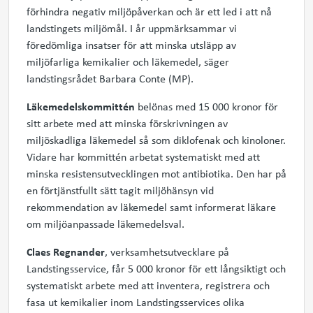
förhindra negativ miljöpåverkan och är ett led i att nå
landstingets miljömål. I år uppmärksammar vi
föredömliga insatser för att minska utsläpp av
miljöfarliga kemikalier och läkemedel, säger
landstingsrådet Barbara Conte (MP).
Läkemedelskommittén
belönas med 15 000 kronor för
sitt arbete med att minska förskrivningen av
miljöskadliga läkemedel så som diklofenak och kinoloner.
Vidare har kommittén arbetat systematiskt med att
minska resistensutvecklingen mot antibiotika. Den har på
en förtjänstfullt sätt tagit miljöhänsyn vid
rekommendation av läkemedel samt informerat läkare
om miljöanpassade läkemedelsval.
Claes Regnander
, verksamhetsutvecklare på
Landstingsservice, får 5 000 kronor för ett långsiktigt och
systematiskt arbete med att inventera, registrera och
fasa ut kemikalier inom Landstingsservices olika