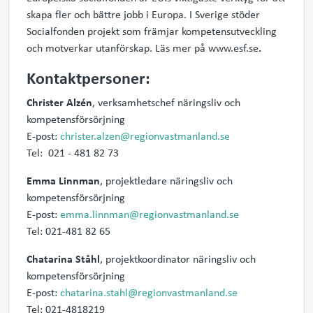
skapa fler och bättre jobb i Europa. I Sverige stöder
Socialfonden projekt som främjar kompetensutveckling
och motverkar utanförskap. Läs mer på www.esf.se
.
Kontaktpersoner:
Christer Alzén
, verksamhetschef näringsliv och
kompetensförsörjning
E-post:
christer.alzen@regionvastmanland.se
Tel: 021 - 481 82 73
Emma Linnman
, projektledare näringsliv och
kompetensförsörjning
E-post:
emma.linnman@regionvastmanland.se
Tel: 021-481 82 65
Chatarina Ståhl
, projektkoordinator näringsliv och
kompetensförsörjning
E-post:
chatarina.stahl@regionvastmanland.se
Tel: 021-4818219