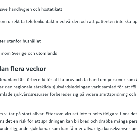
usive handhygien och hostetikett
tom direkt ta telefonkontakt med vården och att patienten inte ska u
kter utanför hushållet
de inom Sverige och utomlands
an flera veckor
stmanland är förberedd för att ta prov och ta hand om personer som ä
har den regionala särskilda sjukvårdsledningen varit samlad för att föl
samlade sjukvårdsresurser förbereder sig på vidare smittspridning oc
om vi tar på stort allvar. Eftersom viruset inte funnits tidigare finns
ns det en risk för att spridningen kan bli bred och drabba många per
underliggande sjukdomar som kan få mer allvarliga konsekvenser om 