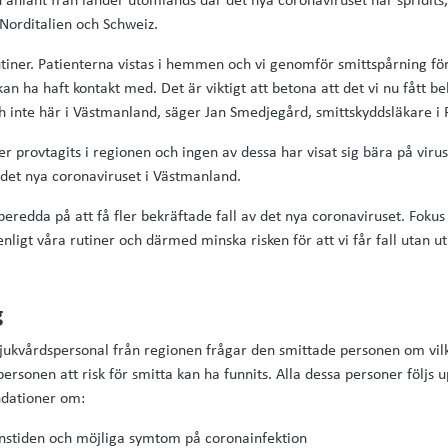
 Norditalien och Schweiz.
utiner. Patienterna vistas i hemmen och vi genomför smittspårning för
n ha haft kontakt med. Det är viktigt att betona att det vi nu fått bek
ch inte här i Västmanland, säger Jan Smedjegård, smittskyddsläkare 
ner provtagits i regionen och ingen av dessa har visat sig bära på viru
 det nya coronaviruset i Västmanland.
 beredda på att få fler bekräftade fall av det nya coronaviruset. Fokus 
ligt våra rutiner och därmed minska risken för att vi får fall utan ut
g
sjukvårdspersonal från regionen frågar den smittade personen om vi
rsonen att risk för smitta kan ha funnits. Alla dessa personer följs 
dationer om:
onstiden och möjliga symtom på coronainfektion