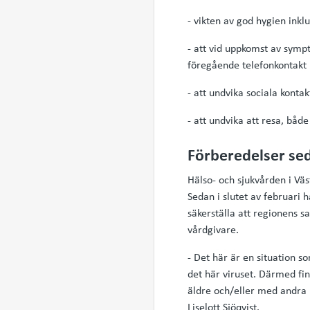
- vikten av god hygien inkl
- att vid uppkomst av symp
föregående telefonkontakt
- att undvika sociala konta
- att undvika att resa, bå
Förberedelser sed
Hälso- och sjukvården i Vä
Sedan i slutet av februari 
säkerställa att regionens 
vårdgivare.
- Det här är en situation s
det här viruset. Därmed fin
äldre och/eller med andra 
Liselott Sjöqvist.