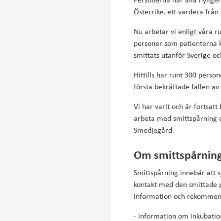
Österrike, ett vardera från
Nu arbetar vi enligt våra r
personer som patienterna ka
smittats utanför Sverige o
Hittills har runt 300 perso
första bekräftade fallen av
Vi har varit och är fortsatt
arbeta med smittspårning en
Smedjegård.
Om smittspårnin
Smittspårning innebär att 
kontakt med den smittade pe
information och rekommen
- information om inkubati