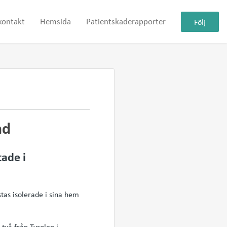
kontakt
Hemsida
Patientskaderapporter
Följ
nd
tade i
tas isolerade i sina hem
två från Tyrolen i