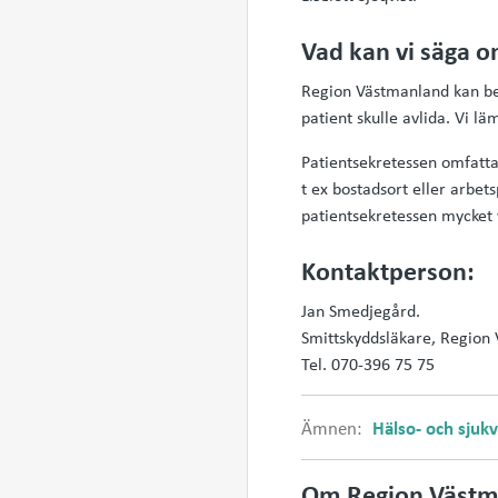
Vad kan vi säga o
Region Västmanland kan bek
patient skulle avlida. Vi l
Patientsekretessen omfatta
t ex bostadsort eller arbet
patientsekretessen mycket v
Kontaktperson:
Jan Smedjegård.
Smittskyddsläkare, Region
Tel. 070-396 75 75
Ämnen:
Hälso- och sjuk
Om Region Västm