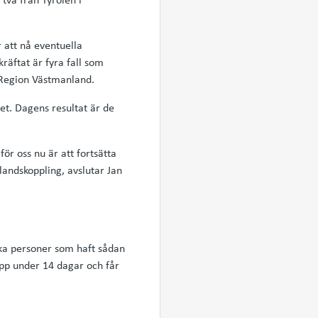
 att nå eventuella
räftat är fyra fall som
i Region Västmanland.
set. Dagens resultat är de
för oss nu är att fortsätta
landskoppling, avslutar Jan
lka personer som haft sådan
upp under 14 dagar och får