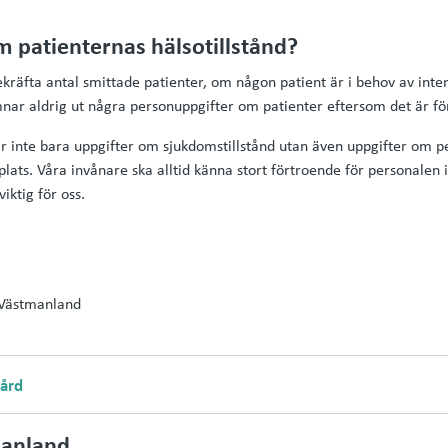
m patienternas hälsotillstånd?
räfta antal smittade patienter, om någon patient är i behov av inte
ämnar aldrig ut några personuppgifter om patienter eftersom det är fö
r inte bara uppgifter om sjukdomstillstånd utan även uppgifter om p
splats. Våra invånare ska alltid känna stort förtroende för personalen 
iktig för oss.
 Västmanland
vård
anland