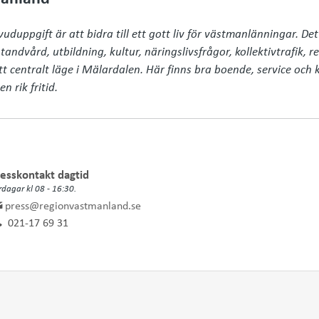
uppgift är att bidra till ett gott liv för västmanlänningar. Det
andvård, utbildning, kultur, näringslivsfrågor, kollektivtrafik, r
tt centralt läge i Mälardalen. Här finns bra boende, service och
n rik fritid.
esskontakt dagtid
rdagar kl 08 - 16:30.
press@regionvastmanland.se
021-17 69 31