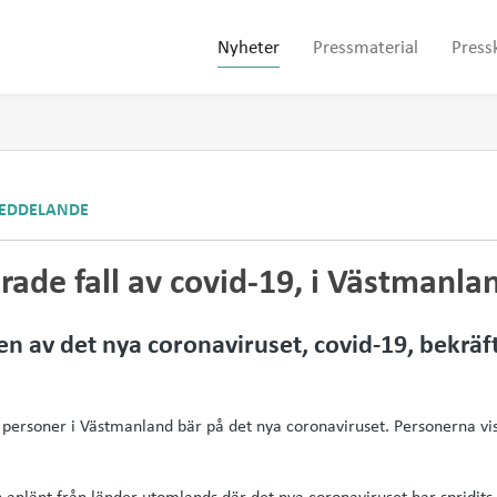
Nyheter
Pressmaterial
Press
EDDELANDE
rade fall av covid-19, i Västmanla
len av det nya coronaviruset, covid-19, bekräf
a personer i Västmanland bär på det nya coronaviruset. Personerna vis
 anlänt från länder utomlands där det nya coronaviruset har spridits, 