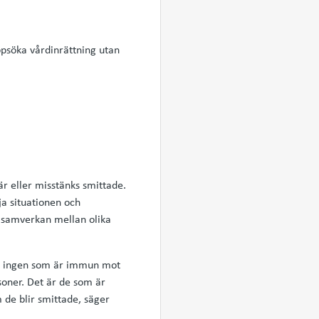
ppsöka vårdinrättning utan
r eller misstänks smittade.
ja situationen och
h samverkan mellan olika
 det ingen som är immun mot
soner. Det är de som är
de blir smittade, säger