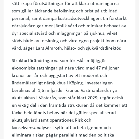
sätt skapa förutsättningar för att klara utmaningarna
som gäller åldrande befolkning och brist på utbildad
personal, samt dämpa kostnadsutvecklingen. En förstärkt
närsjukvård ger mer jämlik vård och minskar behovet av
dyr specialistvård och inläggningar på sjukhus, vilket
stöds både av forskning och våra egna projekt inom nära
vård, säger Lars Almroth, hälso- och sjukvårdsdirektör.
Strukturförändringarna som föreslås möjliggör
ekonomiska satsningar på nära vård med 47 miljoner
kronor per år och byggstart av ett modernt och
ändamålsenligt närsjukhus i Köping. Investeringen
beräknas till 1,6 miljarder kronor. Västmanlands nya
akutsjukhus i Västerås, som står klart 2029, utgör också
en viktig del i den framtida strukturen då det kommer att
täcka hela länets behov när det gäller specialiserad
akutsjukvård samt operationer. Risk och
konsekvensanalyser i syfte att arbeta igenom och
eliminera risker, pågår parallellt med den politiska