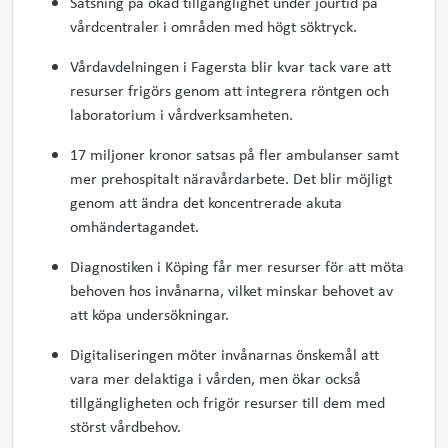
Satsning på ökad tillgänglighet under jourtid på
vårdcentraler i områden med högt söktryck.
Vårdavdelningen i Fagersta blir kvar tack vare att
resurser frigörs genom att integrera röntgen och
laboratorium i vårdverksamheten.
17 miljoner kronor satsas på fler ambulanser samt
mer prehospitalt näravårdarbete. Det blir möjligt
genom att ändra det koncentrerade akuta
omhändertagandet.
Diagnostiken i Köping får mer resurser för att möta
behoven hos invånarna, vilket minskar behovet av
att köpa undersökningar.
Digitaliseringen möter invånarnas önskemål att
vara mer delaktiga i vården, men ökar också
tillgängligheten och frigör resurser till dem med
störst vårdbehov.