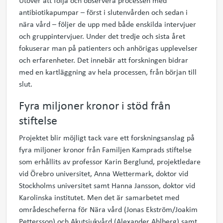
Utöver att följa och observera processen med
antibiotikapumpar – först i slutenvården och sedan i
nära vård – följer de upp med både enskilda intervjuer
och gruppintervjuer. Under det tredje och sista året
fokuserar man på patienters och anhörigas upplevelser
och erfarenheter. Det innebär att forskningen bidrar
med en kartläggning av hela processen, från början till
slut.
Fyra miljoner kronor i stöd från
stiftelse
Projektet blir möjligt tack vare ett forskningsanslag på
fyra miljoner kronor från Familjen Kamprads stiftelse
som erhållits av professor Karin Berglund, projektledare
vid Örebro universitet, Anna Wettermark, doktor vid
Stockholms universitet samt Hanna Jansson, doktor vid
Karolinska institutet. Men det är samarbetet med
områdescheferna för Nära vård (Jonas Ekström
/Joa
kim
Pettersson
) och Akutsjukvård (Alexander Ahlberg) samt