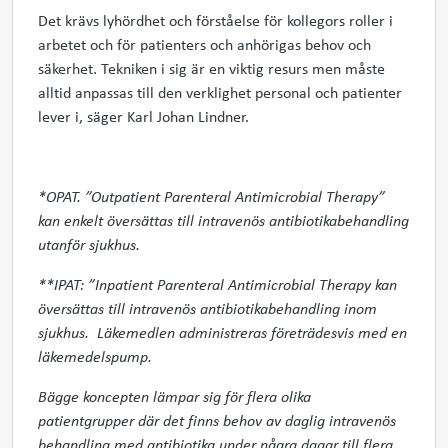
Det krävs lyhördhet och förståelse för kollegors roller i
arbetet och för patienters och anhörigas behov och
säkerhet. Tekniken i sig är en viktig resurs men måste
alltid anpassas till den verklighet personal och patienter
lever i, säger Karl Johan Lindner.
*OPAT. ”Outpatient Parenteral Antimicrobial Therapy”
kan enkelt översättas till intravenös antibiotikabehandling
utanför sjukhus.
**IPAT: ”Inpatient Parenteral Antimicrobial Therapy kan
översättas till intravenös antibiotikabehandling inom
sjukhus
.
Läkemedlen administreras
företrädesvis med en
läkemedelspump.
Bägge koncepten lämpar sig för flera olika
patientgrupper där det finns behov av daglig intravenös
behandling med antibiotika under några dagar till flera