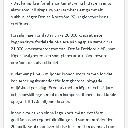
- Det känns bra för alla parter att vi nu hittat en seriös
aktör som vill skapa ny verksamhet i ett gammalt
sjukhus, säger Denise Norström (S), regionstyrelsens
ordförande.
Försäljningen omfattar cirka 20 000 kvadratmeter
byggnadsyta fördelade på flera våningsplan samt cirka
21 000 kvadratmeter tomtyta. Det är ProNordic AB, som
köper fastigheten och som planerar att både bevara
området och utveckla det.
Budet var på 54,6 miljoner kronor. Inom ramen för det
har saneringskostnader för fastighetens inbyggda
miljöskuld per idag fördelats mellan köpare och säljare
och köpeskillingen med den kompensationen i beaktande
uppgår till 17,6 miljoner kronor.
Innan avtalet kan vinna laga kraft måste det först
godkännas av regionfullmäktige vid sammanträdet den
20 april. Beräknad överlåtelse blir i mitten av maj. Fram