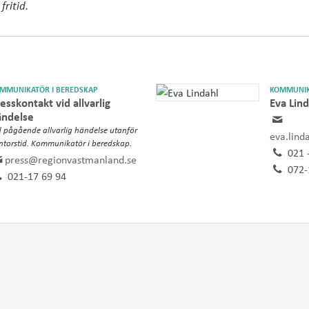
fritid.
MMUNIKATÖR I BEREDSKAP
KOMMUNIK
esskontakt vid allvarlig
Eva Lind
ändelse
d pågående allvarlig händelse utanför
eva.lind
ntorstid. Kommunikatör i beredskap.
021 
press@regionvastmanland.se
072-
021-17 69 94