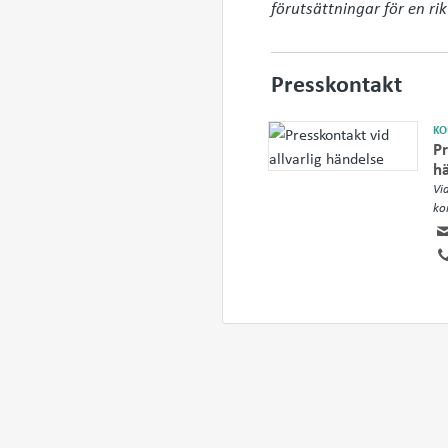
förutsättningar för en rik 
Presskontakt
KO
Pr
h
Vi
ko