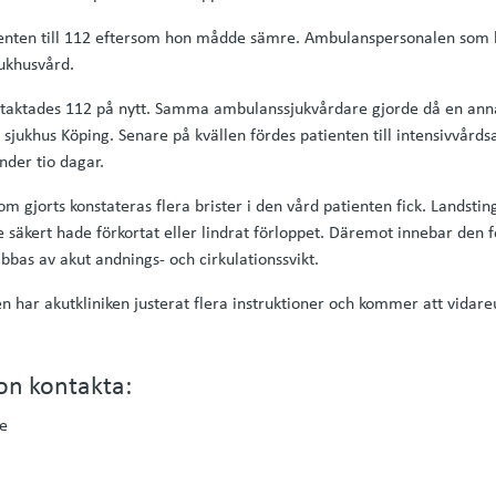
tienten till 112 eftersom hon mådde sämre. Ambulanspersonalen so
jukhusvård.
ntaktades 112 på nytt. Samma ambulanssjukvårdare gjorde då en an
 sjukhus Köping. Senare på kvällen fördes patienten till intensivvårds
nder tio dagar.
 gjorts konstateras flera brister i den vård patienten fick. Landsti
 säkert hade förkortat eller lindrat förloppet. Däremot innebar den
abbas av akut andnings- och cirkulationssvikt.
 har akutkliniken justerat flera instruktioner och kommer att vidare
on kontakta:
e
-----------------------------------------------------------------------