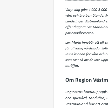
Varje dag görs 4 000-5 000 
vård och bra bemötande. Men
Landstinget Västmanland en 
offentliggöra Lex Maria-anm
patientsäkerheten.
Lex Maria innebär att all sj
för allvarlig vårdskada. S
Inspektionen för vård och 
som sker så att de inte upp
inträffat.
Om Region Västm
Regionens huvuduppgift är
och sjukvård, tandvård, ut
Västmanland har ett cent