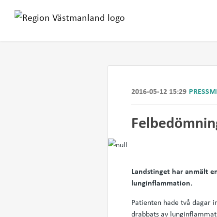
2016-05-12 15:29
PRESSM
Felbedömning
Landstinget har anmält en
lunginflammation.
Patienten hade två dagar i
drabbats av lunginflammati