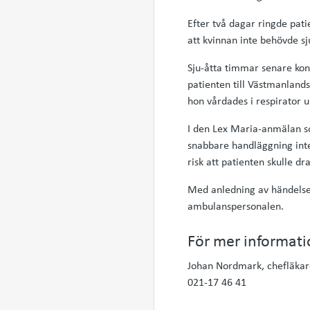
Efter två dagar ringde pa
att kvinnan inte behövde s
Sju-åtta timmar senare ko
patienten till Västmanlands
hon vårdades i respirator u
I den Lex Maria-anmälan som
snabbare handläggning inte
risk att patienten skulle dr
Med anledning av händelsen
ambulanspersonalen.
För mer informati
Johan Nordmark, chefläkar
021-17 46 41
-----------------------------------