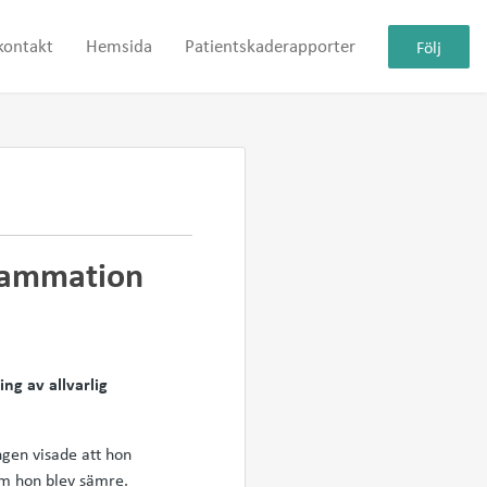
kontakt
Hemsida
Patientskaderapporter
Följ
flammation
ng av allvarlig
ngen visade att hon
om hon blev sämre.