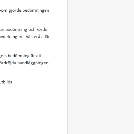
m kom gjorde bedömningen
nan bedömning och körde
avdelningen i Västerås där
ngets bedömning är att
 fördröjda handläggningen
utbilda