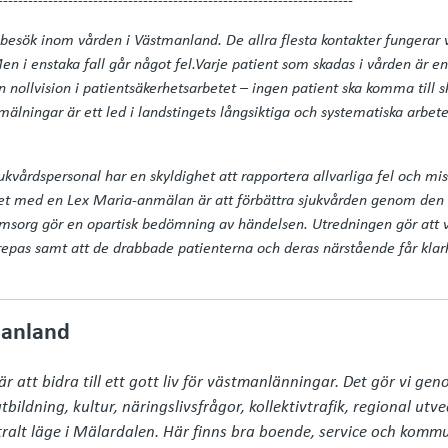
besök inom vården i Västmanland. De allra flesta kontakter fungerar v
 i enstaka fall går något fel.
Varje patient som skadas i vården är en
nollvision i patientsäkerhetsarbetet – ingen patient ska komma till s
älningar är ett led i landstingets långsiktiga och systematiska arbete 
ukvårdspersonal har en skyldighet att rapportera allvarliga fel och mi
yftet med en Lex Maria-anmälan är att förbättra sjukvården genom den
omsorg gör en opartisk bedömning av händelsen. Utredningen gör att 
repas samt att de drabbade patienterna och deras närstående får klarh
anland
 att bidra till ett gott liv för västmanlänningar. Det gör vi gen
bildning, kultur, näringslivsfrågor, kollektivtrafik, regional utvec
ralt läge i Mälardalen. Här finns bra boende, service och komm