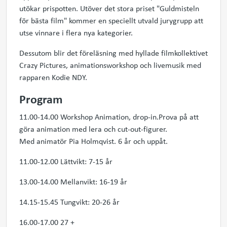
utökar prispotten. Utöver det stora priset "Guldmisteln
för bästa film" kommer en speciellt utvald jurygrupp att
utse vinnare i flera nya kategorier.
Dessutom blir det föreläsning med hyllade filmkollektivet
Crazy Pictures, animationsworkshop och livemusik med
rapparen Kodie NDY.
Program
11.00-14.00 Workshop Animation, drop-in.Prova på att
göra animation med lera och cut-out-figurer.
Med animatör Pia Holmqvist. 6 år och uppåt.
11.00-12.00 Lättvikt: 7-15 år
13.00-14.00 Mellanvikt: 16-19 år
14.15-15.45 Tungvikt: 20-26 år
16.00-17.00 27 +