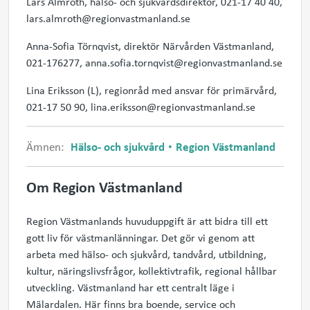
Lars Almroth, hälso- och sjukvårdsdirektör, 021-17 40 40,
lars.almroth@regionvastmanland.se
Anna-Sofia Törnqvist, direktör Närvården Västmanland,
021-176277, anna.sofia.tornqvist@regionvastmanland.se
Lina Eriksson (L), regionråd med ansvar för primärvård,
021-17 50 90, lina.eriksson@regionvastmanland.se
Ämnen:
Hälso- och sjukvård
Region Västmanland
Om Region Västmanland
Region Västmanlands huvuduppgift är att bidra till ett
gott liv för västmanlänningar. Det gör vi genom att
arbeta med hälso- och sjukvård, tandvård, utbildning,
kultur, näringslivsfrågor, kollektivtrafik, regional hållbar
utveckling. Västmanland har ett centralt läge i
Mälardalen. Här finns bra boende, service och