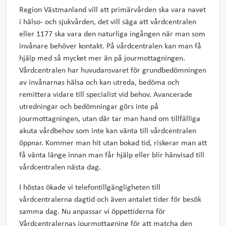
Region Västmanland vill att primärvården ska vara navet
i hälso- och sjukvården, det vill säga att vårdcentralen
eller 1177 ska vara den naturliga ingången när man som
invånare behöver kontakt. På vårdcentralen kan man få
hjälp med så mycket mer än på jourmottagningen.
Vårdcentralen har huvudansvaret för grundbedömningen
av invånarnas hälsa och kan utreda, bedöma och
remittera vidare till specialist vid behov. Avancerade
utredningar och bedömningar görs inte på
jourmottagningen, utan där tar man hand om tillfälliga
akuta vårdbehov som inte kan vänta till vårdcentralen
öppnar. Kommer man hit utan bokad tid, riskerar man att
få vänta länge innan man får hjälp eller blir hänvisad till
vårdcentralen nästa dag.
I höstas ökade vi telefontillgängligheten till
vårdcentralerna dagtid och även antalet tider för besök
samma dag. Nu anpassar vi öppettiderna för
Vårdcentralernas jourmottagning för att matcha den