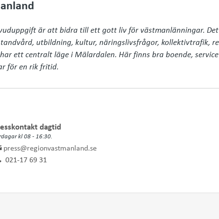
anland
uppgift är att bidra till ett gott liv för västmanlänningar. Det
andvård, utbildning, kultur, näringslivsfrågor, kollektivtrafik, re
har ett centralt läge i Mälardalen. Här finns bra boende, servic
för en rik fritid.
esskontakt dagtid
rdagar kl 08 - 16:30.
press@regionvastmanland.se
021-17 69 31