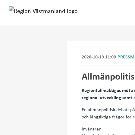
2020-10-19 11:00
PRESSM
Allmänpolitis
Regionfullmäktiges möte 
regional utveckling samt 
En allmänpolitisk debatt 
och långsiktiga frågor för
Invånaren