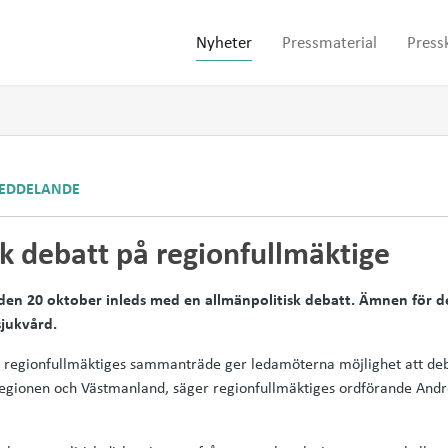
Nyheter
Pressmaterial
Press
EDDELANDE
k debatt på regionfullmäktige
den 20 oktober inleds med en allmänpolitisk debatt. Ämnen för 
sjukvård.
på regionfullmäktiges sammanträde ger ledamöterna möjlighet att de
 regionen och Västmanland, säger regionfullmäktiges ordförande And