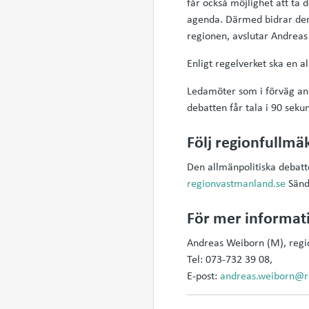
får också möjlighet att ta 
agenda. Därmed bidrar den a
regionen, avslutar Andreas
Enligt regelverket ska en 
Ledamöter som i förväg anm
debatten får tala i 90 seku
Följ regionfullmä
Den allmänpolitiska debat
regionvastmanland.se
Sändn
För mer informati
Andreas Weiborn (M), regi
Tel: 073-732 39 08,
E-post:
andreas.weiborn@r