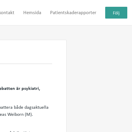
kontakt
Hemsida
Patientskaderapporter
Följ
debatten är
psykiatri,
battera både dagsaktuella
reas Weiborn (M).