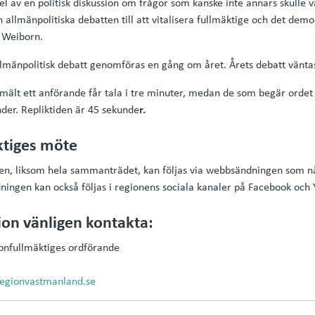
del av en politisk diskussion om frågor som kanske inte annars skulle 
llmänpolitiska debatten till att vitalisera fullmäktige och det demo
 Weiborn.
allmänpolitisk debatt genomföras en gång om året. Årets debatt vänta
ält ett anförande får tala i tre minuter, medan de som begär ordet
nder. Repliktiden är 45 sekunde
r.
ktiges möte
ten, liksom hela sammanträdet, kan följas via webbsändningen som n
ingen kan också följas i regionens sociala kanaler på Facebook och 
on vänligen kontakta:
onfullmäktiges ordförande
egionvastmanland.se