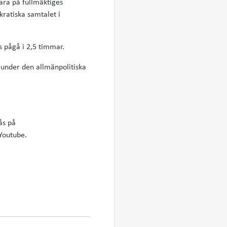
vara på fullmäktiges
kratiska samtalet i
s pågå i 2,5 timmar.
 under den allmänpolitiska
ås på
Youtube.