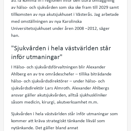
att få komma in i regionen inför den stora omläggning
av hälso- och sjukvården som ska ske fram till 2029 samt
tillkomsten av nya akutsjukhuset i Västerås. Jag arbetade
med omställningen av nya Karolinska
Universitetssjukhuset under åren 2008 –2012, säger
han.
"Sjukvården i hela västvärlden står
inför utmaningar"
I Hälso- och sjukvårdsförvaltningen blir Alexander
Ahlberg en av tre områdeschefer – tillika biträdande
hälso- och sjukvårdsdirektörer – under hälso- och
sjukvårdsdirektör Lars Almroth. Alexander Ahlbergs
ansvar gäller akutsjukvården, alltså sjukhuskliniker
såsom medicin, kirurgi, akutverksamhet m.m.
Sjukvården i hela västvärlden står inför utmaningar som
kommer att kräva strategiskt tänkande likväl som
nytänkande. Det gäller bland annat