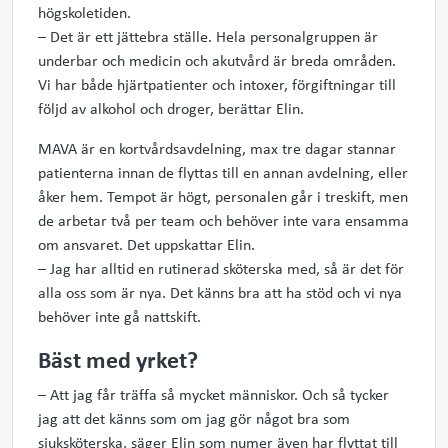
högskoletiden.
– Det är ett jättebra ställe. Hela personalgruppen är
underbar och medicin och akutvård är breda områden.
Vi har både hjärtpatienter och intoxer, förgiftningar till
följd av alkohol och droger, berättar Elin.
MAVA är en kortvårdsavdelning, max tre dagar stannar
patienterna innan de flyttas till en annan avdelning, eller
åker hem. Tempot är högt, personalen går i treskift, men
de arbetar två per team och behöver inte vara ensamma
om ansvaret. Det uppskattar Elin.
– Jag har alltid en rutinerad sköterska med, så är det för
alla oss som är nya. Det känns bra att ha stöd och vi nya
behöver inte gå nattskift.
Bäst med yrket?
– Att jag får träffa så mycket människor. Och så tycker
jag att det känns som om jag gör något bra som
sjuksköterska, säger Elin som numer även har flyttat till