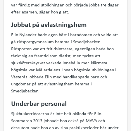
var färdig med utbildningen och började jobba tre dagar
efter examen, säger hon glatt.
Jobbat på avlastningshem
Elin Nylander hade egen häst i barndomen och valde att
gå ridsportgymnasium hemma i Smedjebacken.
Ridsporten var ett fritidsintresse, egentligen hade hon
tänkt sig en framtid som dietist, men tyckte att
sjuksköterskeyrket verkade innehålla mer. Närmsta
högskola var Mälardalens. Innan högskoleutbildningen i
Västerås jobbade Elin med handikappade barn och
ungdomar på ett avlastningshem hemma i
Smedjebacken.
Underbar personal
Sjukhuskorridorerna är inte helt okända för Elin.
Sommaren 2013 jobbade hon också på MAVA och
dessutom hade hon en av sina praktikperioder här under