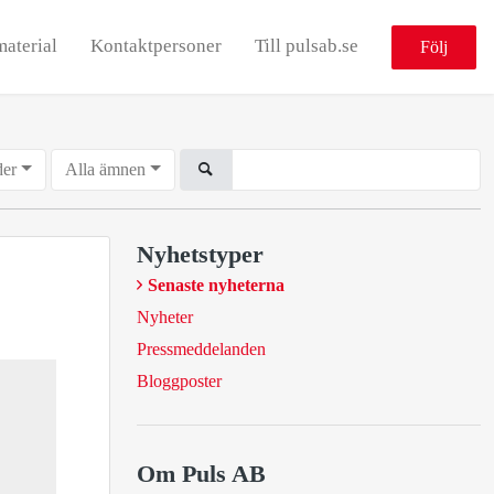
material
Kontaktpersoner
Till pulsab.se
Följ
der
Alla ämnen
Nyhetstyper
Senaste nyheterna
Nyheter
Pressmeddelanden
Bloggposter
Om Puls AB