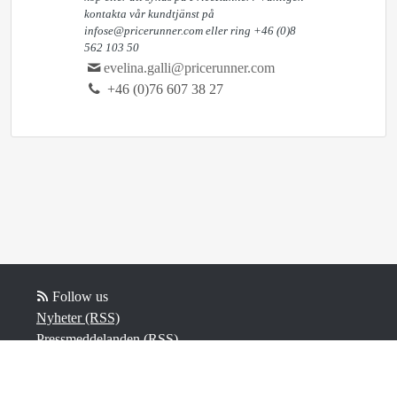
kontakta vår kundtjänst på
infose@pricerunner.com eller ring +46 (0)8
562 103 50
evelina.galli@pricerunner.com
+46 (0)76 607 38 27
Follow us
Nyheter (RSS)
Pressmeddelanden (RSS)
Bloggposter (RSS)