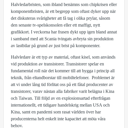
Halvledarbristen, som ibland benämns som chipkrisen eller
komponentbristen, är ett begrepp som oftast dyker upp när
det diskuteras svårigheter att få tag i olika prylar, såsom
den senaste tv-spelskonsolen eller ett maffigt, nytt
grafikkort. I veckorna har frasen dykt upp igen bland annat
i samband med att Scania tvingats avbryta sin produktion
av lastbilar på grund av just brist på komponenter.
Halvledare är ett typ av material, oftast kisel, som används
vid produktion av transistorer. Transistorer spelar en
fundamental roll när det kommer till att bygga i princip all
teknik, från eltandborstar till mobiltelefoner. Problemet är
att vi under lång tid förlitat oss på ett fåtal producenter av
transistorer, varav nästan alla fabriker varit belägna i Kina
och Taiwan. Till följd av en explosionsartad efterfrågan
internationellt, ett tidigare handelskrig mellan USA och
Kina, samt en pandemi som rasat världen över har
producenterna helt enkelt inte kapacitet att möta våra
behov.