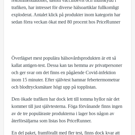
rekommendationer, såsom vaccinbevis och munskydd i
trafiken, har intresset för diverse hälsoartiklar fullkomligt
exploderat. Antalet klick på produkter inom kategorin har
sedan förra veckan ökat med 80 procent hos PriceRunner
Överlägset mest populära hälsovårdsprodukten är ett så
kallat antigen-test. Dessa kan tas hemma av privatpersoner
och ger svar om det finns en pågående Covid-infektion
inom 15 minuter. Efter självtest hamnar febertermometrar
och blodtrycksmätare högt upp på topplistan.
Den ökade trafiken har dock lett till tomma hyllor när det
kommer till just självtesterna. Föga förvånande finns ingen
av de tre populäraste produkterna i lager hos någon av
återförsäljarna som listas hos PriceRunner.
En del paket, framförallt med fler test, finns dock kvar att