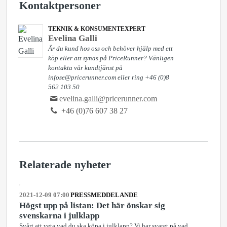
Kontaktpersoner
TEKNIK & KONSUMENTEXPERT
Evelina Galli
Är du kund hos oss och behöver hjälp med ett
köp eller att synas på PriceRunner? Vänligen
kontakta vår kundtjänst på
infose@pricerunner.com eller ring +46 (0)8
562 103 50
evelina.galli@pricerunner.com
+46 (0)76 607 38 27
Relaterade nyheter
2021-12-09 07:00
PRESSMEDDELANDE
Högst upp på listan: Det här önskar sig
svenskarna i julklapp
Svårt att veta vad du ska köpa i julklapp? Vi har svaret på vad