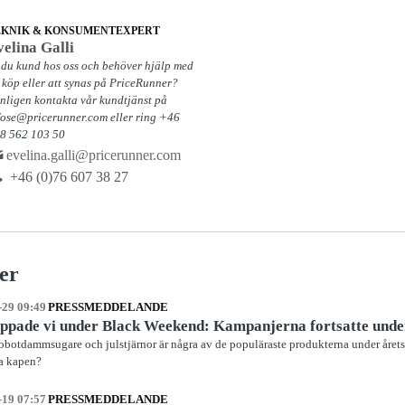
EKNIK & KONSUMENTEXPERT
elina Galli
 du kund hos oss och behöver hjälp med
t köp eller att synas på PriceRunner?
nligen kontakta vår kundtjänst på
fose@pricerunner.com eller ring +46
)8 562 103 50
evelina.galli@pricerunner.com
+46 (0)76 607 38 27
er
-29 09:49
PRESSMEDDELANDE
oppade vi under Black Weekend: Kampanjerna fortsatte unde
robotdammsugare och julstjärnor är några av de populäraste produkterna under årets
ta kapen?
-19 07:57
PRESSMEDDELANDE