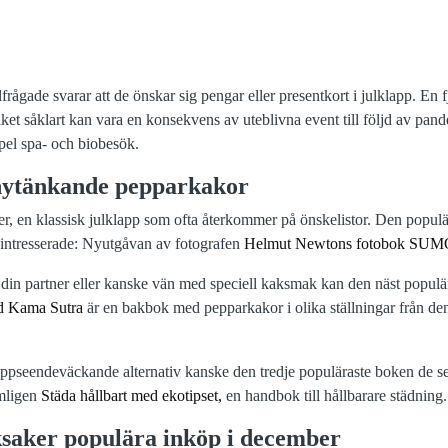
lfrågade svarar att de önskar sig pengar eller presentkort i julklapp. En 
lket såklart kan vara en konsekvens av uteblivna event till följd av pa
pel spa- och biobesök.
nytänkande pepparkakor
cker, en klassisk julklapp som ofta återkommer på önskelistor. Den populä
tointresserade: Nyutgåvan av fotografen
Helmut Newtons fotobok SU
l din partner eller kanske vän med speciell kaksmak kan den näst populä
d Kama Sutra
är en bakbok med pepparkakor i olika ställningar från den
ppseendeväckande alternativ kanske den tredje populäraste boken de se
ämligen
Städa hållbart med ekotipset,
en handbok till hållbarare städning.
saker populära inköp i december