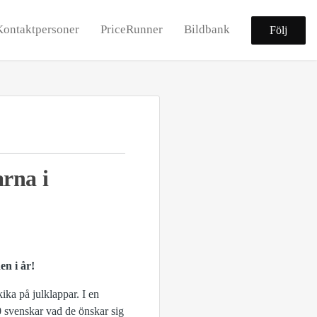
Kontaktpersoner
PriceRunner
Bildbank
Följ
arna i
en i år!
ika på julklappar. I en
 svenskar vad de önskar sig