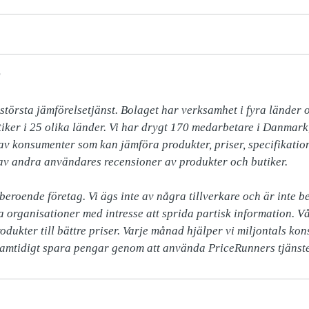
r
törsta jämförelsetjänst. Bolaget har verksamhet i fyra länder o
iker i 25 olika länder. Vi har drygt 170 medarbetare i Danmark,
v konsumenter som kan jämföra produkter, priser, specifikatione
 av andra användares recensioner av produkter och butiker. 

beroende företag. Vi ägs inte av några tillverkare och är inte b
a organisationer med intresse att sprida partisk information. Vår
odukter till bättre priser. Varje månad hjälper vi miljontals kon
samtidigt spara pengar genom att använda PriceRunners tjänste