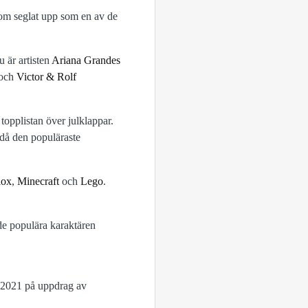
 som seglat upp som en av de
u är artisten
Ariana Grandes
och
Victor & Rolf
opplistan över julklappar.
 då den populäraste
lox
,
Minecraft
och
Lego
.
de populära karaktären
 2021 på uppdrag av