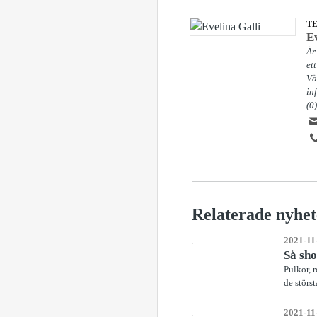
T
Ev
Är
et
Vä
in
(0
Relaterade nyhet
2021-11
Så sh
Pulkor, 
de störs
2021-11