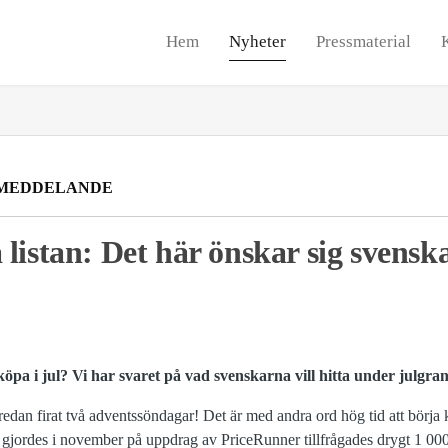
Hem
Nyheter
Pressmaterial
MEDDELANDE
listan: Det här önskar sig svensk
köpa i jul? Vi har svaret på vad svenskarna vill hitta under julgran
redan firat två adventssöndagar! Det är med andra ord hög tid att börja k
ordes i november på uppdrag av PriceRunner tillfrågades drygt 1 000