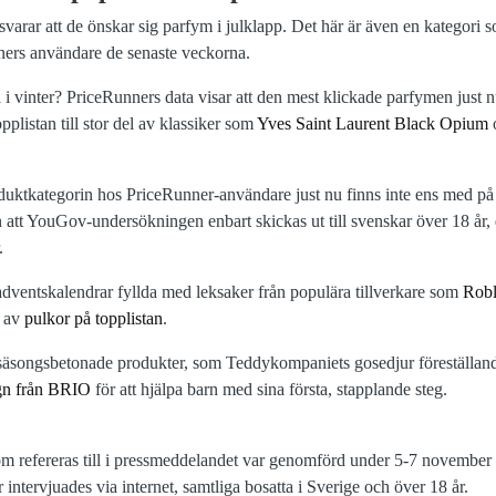
 svarar att de önskar sig parfym i julklapp. Det här är även en kategori
ners användare de senaste veckorna.
 i vinter? PriceRunners data visar att den mest klickade parfymen just n
topplistan till stor del av klassiker som
Yves Saint Laurent Black Opium
duktkategorin hos PriceRunner-användare just nu finns inte ens med på t
att YouGov-undersökningen enbart skickas ut till svenskar över 18 år,
.
 adventskalendrar fyllda med leksaker från populära tillverkare som
Rob
r av
pulkor på topplistan
.
 säsongsbetonade produkter, som Teddykompaniets gosedjur föreställan
gn från BRIO
för att hjälpa barn med sina första, stapplande steg.
refereras till i pressmeddelandet var genomförd under 5-7 november
intervjuades via internet, samtliga bosatta i Sverige och över 18 år.