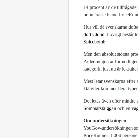
14 procent av de tillfrågade
populäraste bland PriceRun
Hur vill då svenskarna dofta
doft Cloud
. I övrigt består 
Spicebomb
.
Men den absolut största pro
Anledningen är förmodligen 
kategorin just nu är leksaker
Mest letar svenskarna efter
Därefter kommer flera type
Det letas även efter mindre
Sommarskuggan
och en
va
Om undersökningen
YouGov-undersökningen som 
PriceRunner. 1 004 personer 