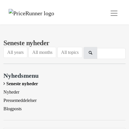
Seneste nyheder
All years
All months
All topics
Nyhedsmenu
Seneste nyheder
Nyheder
Pressemeddelelser
Blogposts