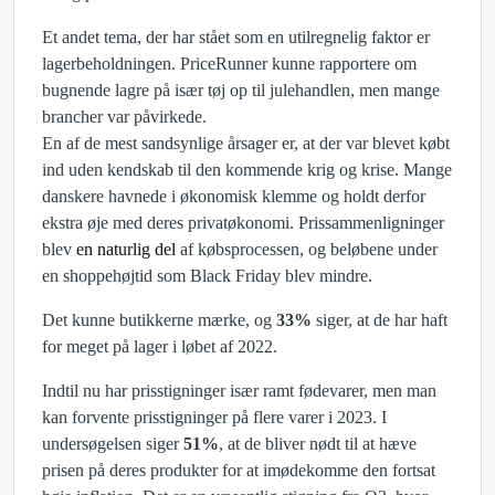
Et andet tema, der har stået som en utilregnelig faktor er
lagerbeholdningen. PriceRunner kunne rapportere om
bugnende lagre på især tøj op til julehandlen, men mange
brancher var påvirkede.
En af de mest sandsynlige årsager er, at der var blevet købt
ind uden kendskab til den kommende krig og krise. Mange
danskere havnede i økonomisk klemme og holdt derfor
ekstra øje med deres privatøkonomi. Prissammenligninger
blev
en naturlig del
af købsprocessen, og beløbene under
en shoppehøjtid som Black Friday blev mindre.
Det kunne butikkerne mærke, og
33%
siger, at de har haft
for meget på lager i løbet af 2022.
Indtil nu har prisstigninger især ramt fødevarer, men man
kan forvente prisstigninger på flere varer i 2023. I
undersøgelsen siger
51%
, at de bliver nødt til at hæve
prisen på deres produkter for at imødekomme den fortsat