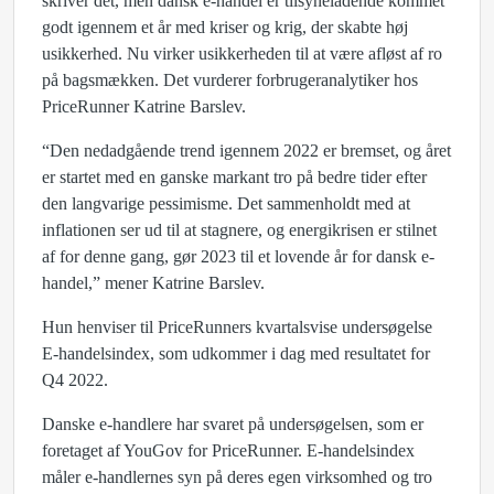
skriver det, men dansk e-handel er tilsyneladende kommet
godt igennem et år med kriser og krig, der skabte høj
usikkerhed. Nu virker usikkerheden til at være afløst af ro
på bagsmækken. Det vurderer forbrugeranalytiker hos
PriceRunner Katrine Barslev.
“Den nedadgående trend igennem 2022 er bremset, og året
er startet med en ganske markant tro på bedre tider efter
den langvarige pessimisme. Det sammenholdt med at
inflationen ser ud til at stagnere, og energikrisen er stilnet
af for denne gang, gør 2023 til et lovende år for dansk e-
handel,” mener Katrine Barslev.
Hun henviser til PriceRunners kvartalsvise undersøgelse
E-handelsindex, som udkommer i dag med resultatet for
Q4 2022.
Danske e-handlere har svaret på undersøgelsen, som er
foretaget af YouGov for PriceRunner. E-handelsindex
måler e-handlernes syn på deres egen virksomhed og tro