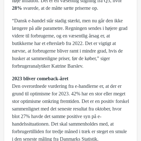
høje inflation. Det er en væsentlig stigning fra Q3, hvor
28%
svarede, at de måtte sætte priserne op.
“Dansk e-handel står stadig stærkt, men nu går den ikke
længere på alle parametre. Regningen sendes i højere grad
videre til forbrugerne, og en væsentlig årsag er, at
butikkerne har et efterslæb fra 2022. Det er vigtigt at
nævne, at forbrugerne bliver ramt i mindre grad, hvis de
husker at sammenligne priser, før de køber,” siger
forbrugeranalytiker Katrine Barslev.
2023 bliver comeback-året
Den overordnede vurdering fra e-handlerne er, at der er
grund til optimisme for 2023. 42% har en stor eller meget
stor optimisme omkring fremtiden. Det er en positiv forskel
sammenlignet med det seneste resultat fra oktober, hvor
blot 27% havde det samme positive syn på e-
handelssituationen. Det skal sammenholdes med, at
forbrugertilliden for tredje måned i træk er steget en smule
i den seneste måling fra Danmarks Statistik.