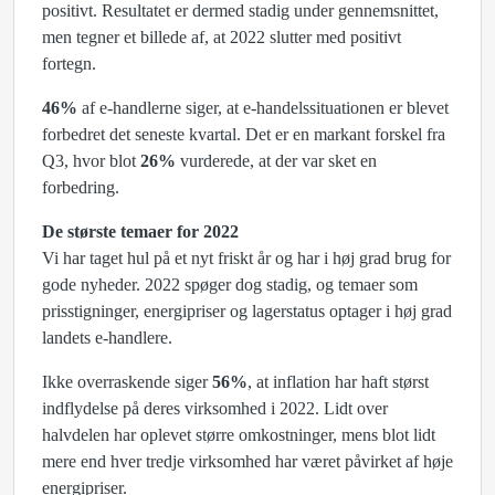
positivt. Resultatet er dermed stadig under gennemsnittet,
men tegner et billede af, at 2022 slutter med positivt
fortegn.
46%
af e-handlerne siger, at e-handelssituationen er blevet
forbedret det seneste kvartal. Det er en markant forskel fra
Q3, hvor blot
26%
vurderede, at der var sket en
forbedring.
De største temaer for 2022
Vi har taget hul på et nyt friskt år og har i høj grad brug for
gode nyheder. 2022 spøger dog stadig, og temaer som
prisstigninger, energipriser og lagerstatus optager i høj grad
landets e-handlere.
Ikke overraskende siger
56%
, at inflation har haft størst
indflydelse på deres virksomhed i 2022. Lidt over
halvdelen har oplevet større omkostninger, mens blot lidt
mere end hver tredje virksomhed har været påvirket af høje
energipriser.