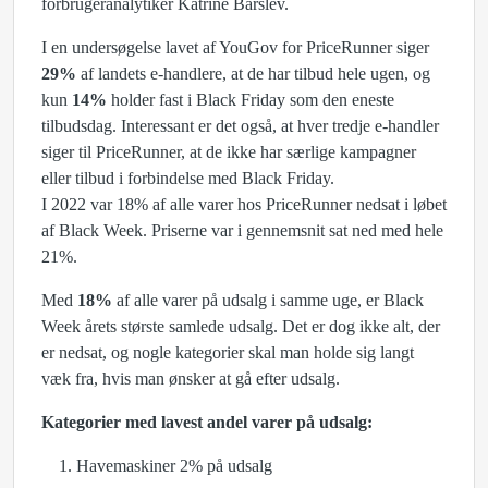
forbrugeranalytiker Katrine Barslev.
I en undersøgelse lavet af YouGov for PriceRunner siger
29%
af landets e-handlere, at de har tilbud hele ugen, og
kun
14%
holder fast i Black Friday som den eneste
tilbudsdag. Interessant er det også, at hver tredje e-handler
siger til PriceRunner, at de ikke har særlige kampagner
eller tilbud i forbindelse med Black Friday.
I 2022 var 18% af alle varer hos PriceRunner nedsat i løbet
af Black Week. Priserne var i gennemsnit sat ned med hele
21%.
Med
18%
af alle varer på udsalg i samme uge, er Black
Week årets største samlede udsalg. Det er dog ikke alt, der
er nedsat, og nogle kategorier skal man holde sig langt
væk fra, hvis man ønsker at gå efter udsalg.
Kategorier med lavest andel varer på udsalg:
Havemaskiner 2% på udsalg