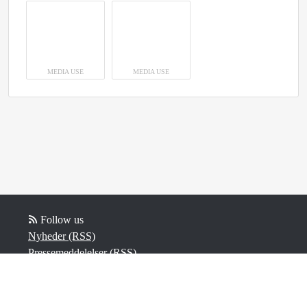
MEDIA USE
MEDIA USE
Follow us
Nyheder (RSS)
Pressemeddelelser (RSS)
Blogposts (RSS)
Powered by Notified