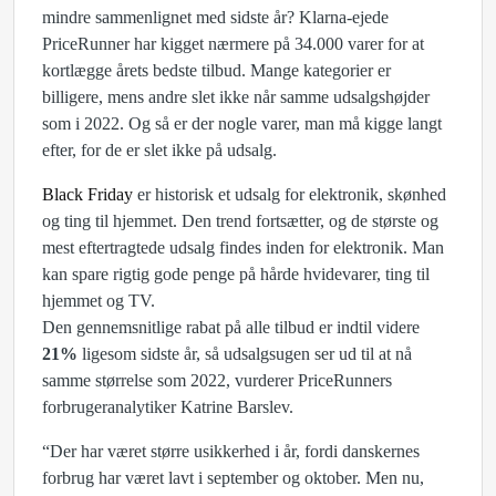
mindre sammenlignet med sidste år? Klarna-ejede
PriceRunner har kigget nærmere på 34.000 varer for at
kortlægge årets bedste tilbud. Mange kategorier er
billigere, mens andre slet ikke når samme udsalgshøjder
som i 2022. Og så er der nogle varer, man må kigge langt
efter, for de er slet ikke på udsalg.
Black Friday
er historisk et udsalg for elektronik, skønhed
og ting til hjemmet. Den trend fortsætter, og de største og
mest eftertragtede udsalg findes inden for elektronik. Man
kan spare rigtig gode penge på hårde hvidevarer, ting til
hjemmet og TV.
Den gennemsnitlige rabat på alle tilbud er indtil videre
21%
ligesom sidste år, så udsalgsugen ser ud til at nå
samme størrelse som 2022, vurderer PriceRunners
forbrugeranalytiker Katrine Barslev.
“Der har været større usikkerhed i år, fordi danskernes
forbrug har været lavt i september og oktober. Men nu,