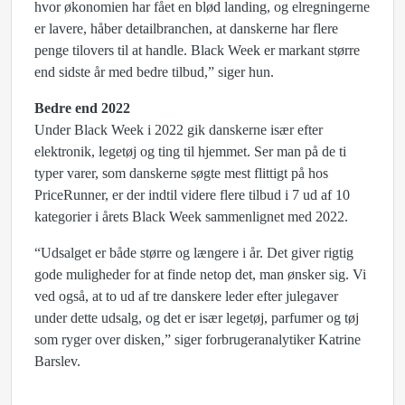
hvor økonomien har fået en blød landing, og elregningerne
er lavere, håber detailbranchen, at danskerne har flere
penge tilovers til at handle. Black Week er markant større
end sidste år med bedre tilbud,” siger hun.
Bedre end 2022
Under Black Week i 2022 gik danskerne især efter
elektronik, legetøj og ting til hjemmet. Ser man på de ti
typer varer, som danskerne søgte mest flittigt på hos
PriceRunner, er der indtil videre flere tilbud i 7 ud af 10
kategorier i årets Black Week sammenlignet med 2022.
“Udsalget er både større og længere i år. Det giver rigtig
gode muligheder for at finde netop det, man ønsker sig. Vi
ved også, at to ud af tre danskere leder efter julegaver
under dette udsalg, og det er især legetøj, parfumer og tøj
som ryger over disken,” siger forbrugeranalytiker Katrine
Barslev.