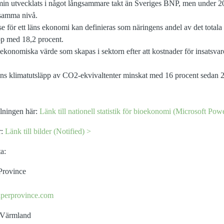
min utvecklats i något långsammare takt än Sveriges BNP, men under 
 samma nivå.
 för ett läns ekonomi kan definieras som näringens andel av det totala
p med 18,2 procent.
ekonomiska värde som skapas i sektorn efter att kostnader för insatsvar
s klimatutsläpp av CO2-ekvivaltenter minskat med 16 procent sedan 
llningen här:
Länk till nationell statistik för bioekonomi (Microsoft Pow
r:
Länk till bilder (Notified) >
a:
Province
aperprovince.com
n Värmland