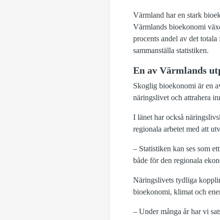
Värmland har en stark bioeko
Värmlands bioekonomi växer s
procents andel av det total
sammanställa statistiken.
En av Värmlands ut
Skoglig bioekonomi är en a
näringslivet och attrahera in
I länet har också näringsliv
regionala arbetet med att u
– Statistiken kan ses som ett
både för den regionala ekon
Näringslivets tydliga koppli
bioekonomi, klimat och en
– Under många år har vi sats