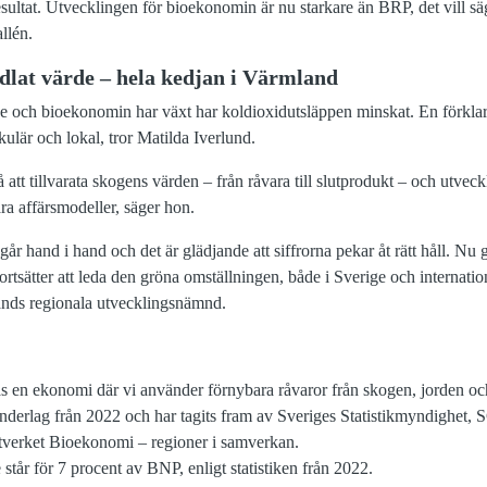
esultat. Utvecklingen för bioekonomin är nu starkare än BRP, det vill s
llén.
ädlat värde – hela kedjan i Värmland
 och bioekonomin har växt har koldioxidutsläppen minskat. En förklar
kulär och lokal, tror Matilda Iverlund.
på att tillvarata skogens värden – från råvara till slutprodukt – och utvec
ara affärsmodeller, säger hon.
r hand i hand och det är glädjande att siffrorna pekar åt rätt håll. Nu gä
rtsätter att leda den gröna omställningen, både i Sverige och internatio
nds regionala utvecklingsnämnd.
n ekonomi där vi använder förnybara råvaror från skogen, jorden och ha
underlag från 2022 och har tagits fram av Sveriges Statistikmyndighet,
tverket Bioekonomi – regioner i samverkan.
tår för 7 procent av BNP, enligt statistiken från 2022.