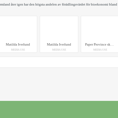
Värmland åter igen har den högsta andelen av förädlingsvärdet för bioekonomi bland
Matilda Iverlund
Matilda Iverlund
Paper Province skylt, 3D-printrad av trämaterial, på ett träd i skogen
MEDIA USE
MEDIA USE
MEDIA USE