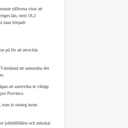
aste siffrorna visar att
eriges län, med 18,2
då man började
 på för att utveckla
on Värmland att samordna det
er.
mågan att samverka är viktigt
aper Province.
, som är strateg inom
er jobbtillfällen och minskat