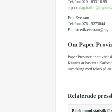
Telefon: 010 - 833 10 95
e-post:
dag.hallen@regionv
Erik Evestam
Telefon: 076 - 5273844
E-post: erik.evestam@regi
Om Paper Provi
Paper Province är ett värld
Klustret är baserat i Karlst
utveckling med fokus på att 
Relaterade press
Bioekonomi-statistik f