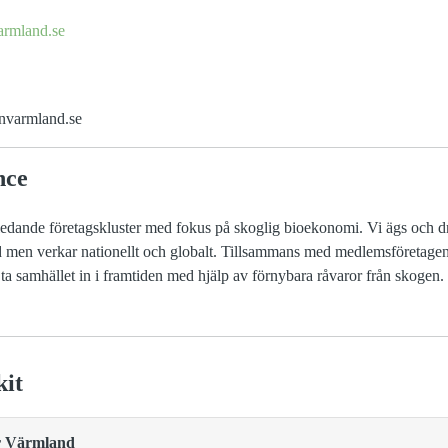
armland.se
onvarmland.se
nce
sledande företagskluster med fokus på skoglig bioekonomi. Vi ägs och 
ad men verkar nationellt och globalt. Tillsammans med medlemsföretagen 
ta samhället in i framtiden med hjälp av förnybara råvaror från skogen.
kit
ör Värmland