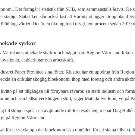
nomi. Det framgår i statistik från SCB, som sammanställs årsvis. De sen
tadigt. Statistiken slår också fast att Värmland ligger i topp bland Sv
a förädlingsvärdet. Det är en ökning med drygt fem procent sedan 2019 
pekade syrkor
v Värmlands utpekade styrkor och något som Region Värmland fokuserar
novationer, etableringar och arbetskraft.
sklustret Paper Province sina rötter. Klustret har ett uppdrag från Regi
tveckla en cirkulär skoglig bioekonomi ihop med företag och andra aktör
 kvitto på att tillgången till förnybara råvaror, en stark industri och för
omin och samhällsutvecklingen i stort, säger Matilda Iverlund, vd på P
ng till skogen spelar en avgörande roll för resultaten, menar Dag Hallén
ergi på Region Värmland.
at för att växla upp det bioekonomiska området, för att skapa tillväxt, fl