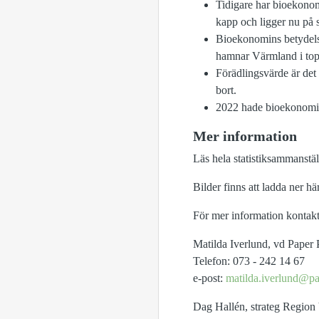
Tidigare har bioekono
kapp och ligger nu på
Bioekonomins betydelse
hamnar Värmland i top
Förädlingsvärde är det 
bort.
2022 hade bioekonomin
Mer information
Läs hela statistiksammanstä
Bilder finns att ladda ner hä
För mer information kontakt
Matilda Iverlund, vd Paper 
Telefon: 073 - 242 14 67
e-post:
matilda.iverlund@p
Dag Hallén, strateg Regio