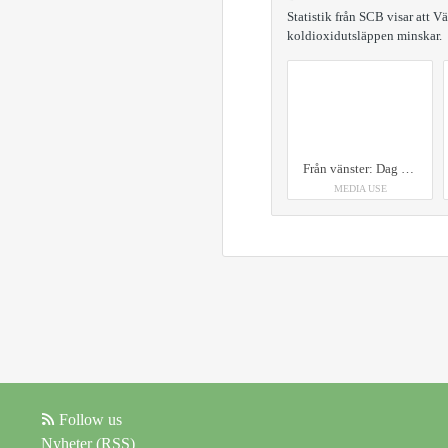
Statistik från SCB visar att 
koldioxidutsläppen minskar.
Från vänster: Dag Hallén (Region Värmland), Matilda Iverlund (Paper Province) och Erik Evestam (Region Värmland)
MEDIA USE
Follow us
Nyheter (RSS)