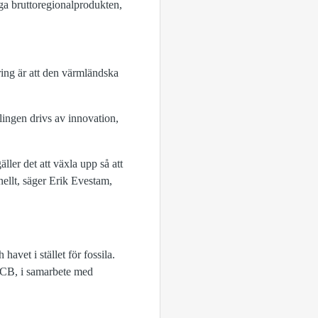
äga bruttoregionalprodukten,
ing är att den värmländska
klingen drivs av innovation,
ller det att växla upp så att
nellt, säger Erik Evestam,
vet i stället för fossila.
 SCB, i samarbete med