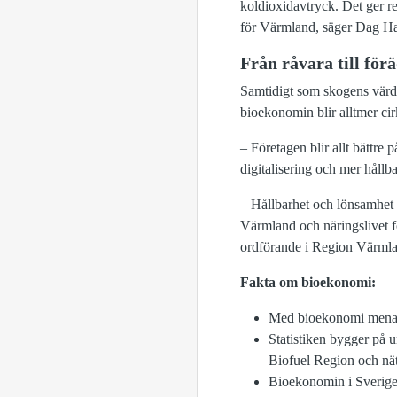
koldioxidavtryck. Det ger r
för Värmland, säger Dag Ha
Från råvara till för
Samtidigt som skogens värde
bioekonomin blir alltmer cir
– Företagen blir allt bättre 
digitalisering och mer hållb
– Hållbarhet och lönsamhet gå
Värmland och näringslivet fo
ordförande i Region Värmla
Fakta om bioekonomi:
Med bioekonomi menas e
Statistiken bygger på 
Biofuel Region och nä
Bioekonomin i Sverige s