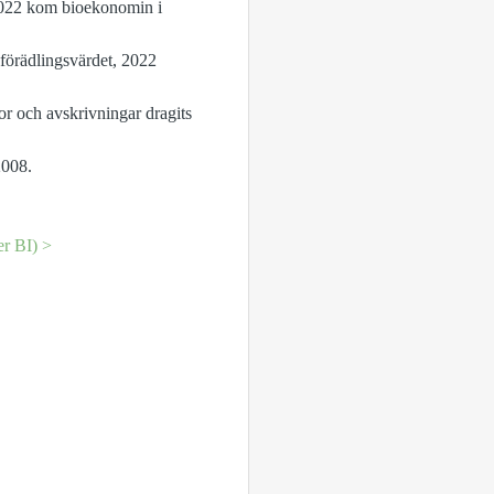
2022 kom bioekonomin i
 förädlingsvärdet, 2022
or och avskrivningar dragits
2008.
er BI) >