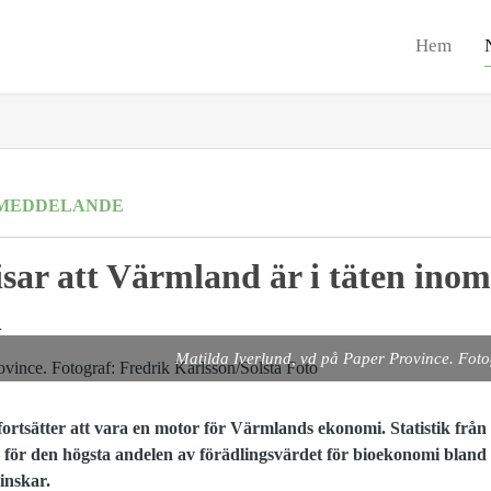
Hem
MEDDELANDE
isar att Värmland är i täten inom
n
Matilda Iverlund, vd på Paper Province. Foto
ortsätter att vara en motor för Värmlands ekonomi. Statistik från 
n för den högsta andelen av förädlingsvärdet för bioekonomi bland 
inskar.