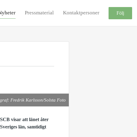
Nyheter
Pressmaterial
Kontaktpersoner
Följ
graf: Fredrik Karlsson/Solsta Foto
SCB visar att länet åter
Sveriges län, samtidigt