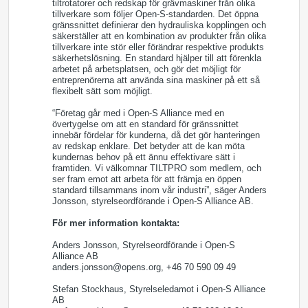
tiltrotatorer och redskap för grävmaskiner från olika
tillverkare som följer Open-S-standarden. Det öppna
gränssnittet definierar den hydrauliska kopplingen och
säkerställer att en kombination av produkter från olika
tillverkare inte stör eller förändrar respektive produkts
säkerhetslösning. En standard hjälper till att förenkla
arbetet på arbetsplatsen, och gör det möjligt för
entreprenörerna att använda sina maskiner på ett så
flexibelt sätt som möjligt.
“Företag går med i Open-S Alliance med en
övertygelse om att en standard för gränssnittet
innebär fördelar för kunderna, då det gör hanteringen
av redskap enklare. Det betyder att de kan möta
kundernas behov på ett ännu effektivare sätt i
framtiden. Vi välkomnar TILTPRO som medlem, och
ser fram emot att arbeta för att främja en öppen
standard tillsammans inom vår industri”, säger Anders
Jonsson, styrelseordförande i Open-S Alliance AB.
För mer information kontakta:
Anders Jonsson, Styrelseordförande i Open-S
Alliance AB
anders.jonsson@opens.org, +46 70 590 09 49
Stefan Stockhaus, Styrelseledamot i Open-S Alliance
AB