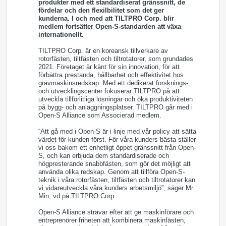
produkter med ett standardiserat gränssnitt, de
fördelar och den flexilbilitet som det ger
kunderna. I och med att TILTPRO Corp. blir
medlem fortsätter Open-S-standarden att växa
internationellt.
TILTPRO Corp. är en koreansk tillverkare av
rotorfästen, tiltfästen och tiltrotatorer, som grundades
2021. Företaget är känt för sin innovation, för att
förbättra prestanda, hållbarhet och effektivitet hos
grävmaskinsredskap. Med ett dedikerat forsknings-
och utvecklingscenter fokuserar TILTPRO på att
utveckla tillförlitliga lösningar och öka produktiviteten
på bygg- och anläggningsplatser. TILTPRO går med i
Open-S Alliance som Associerad medlem.
“Att gå med i Open-S är i linje med vår policy att sätta
värdet för kunden först. För våra kunders bästa ställer
vi oss bakom ett enhetligt öppet gränssnitt från Open-
S, och kan erbjuda dem standardiserade och
högpresterande snabbfästen, som gör det möjligt att
använda olika redskap. Genom att tillföra Open-S-
teknik i våra rotorfästen, tiltfästen och tiltrotatorer kan
vi vidareutveckla våra kunders arbetsmiljö”, säger Mr.
Min, vd på TILTPRO Corp.
Open-S Alliance strävar efter att ge maskinförare och
entreprenörer friheten att kombinera maskinfästen,