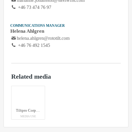
marianne.johansson@steelwrist.com
+46 73 474 76 97
COMMUNICATIONS MANAGER
Helena Ahlgren
helena.ahlgren@rototilt.com
+46 76 492 1545
Related media
Tiltpro Corp. joins the Open-S Alliance
MEDIA USE