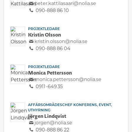
peter.kattilasaari@nolia.se
090-888 86 10
PROJEKTLEDARE
Kristin Olsson
kristin.olsson@nolia.se
090-888 86 04
PROJEKTLEDARE
Monica Pettersson
monica.pettersson@nolia.se
0911 -649 35
AFFÄRSOMRÅDESCHEF KONFERENS, EVENT,
UTHYRNING
Jörgen Lindqvist
jorgen@nolia.se
090-888 86 22