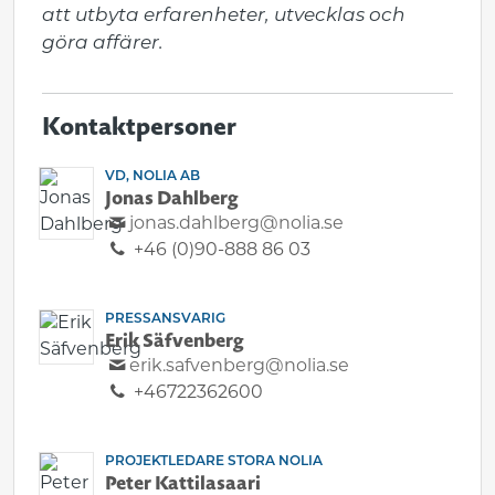
att utbyta erfarenheter, utvecklas och 
göra affärer.
Kontaktpersoner
VD, NOLIA AB
Jonas Dahlberg
jonas.dahlberg@nolia.se
+46 (0)90-888 86 03
PRESSANSVARIG
Erik Säfvenberg
erik.safvenberg@nolia.se
+46722362600
PROJEKTLEDARE STORA NOLIA
Peter Kattilasaari