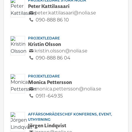
PROJEKTLEDARE STORA NOLIA
Peter Kattilasaari
peter.kattilasaari@nolia.se
090-888 86 10
PROJEKTLEDARE
Kristin Olsson
kristin.olsson@nolia.se
090-888 86 04
PROJEKTLEDARE
Monica Pettersson
monica.pettersson@nolia.se
0911 -649 35
AFFÄRSOMRÅDESCHEF KONFERENS, EVENT,
UTHYRNING
Jörgen Lindqvist