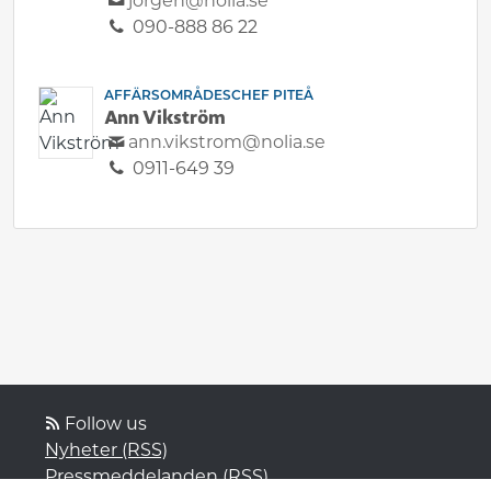
jorgen@nolia.se
090-888 86 22
AFFÄRSOMRÅDESCHEF PITEÅ
Ann Vikström
ann.vikstrom@nolia.se
0911-649 39
Follow us
Nyheter (RSS)
Pressmeddelanden (RSS)