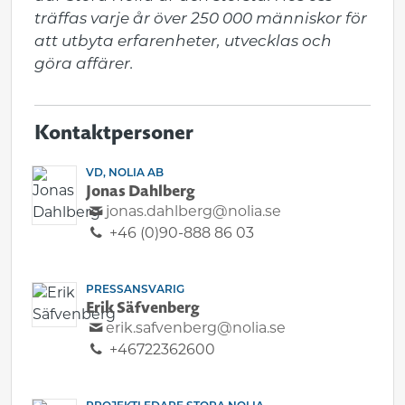
träffas varje år över 250 000 människor för 
att utbyta erfarenheter, utvecklas och 
göra affärer.
Kontaktpersoner
VD, NOLIA AB
Jonas Dahlberg
jonas.dahlberg@nolia.se
+46 (0)90-888 86 03
PRESSANSVARIG
Erik Säfvenberg
erik.safvenberg@nolia.se
+46722362600