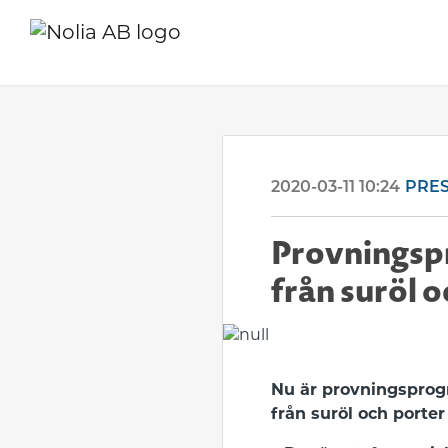
2020-03-11 10:24
PRE
Provningspr
från suröl 
Nu är provningsprogr
från suröl och porte