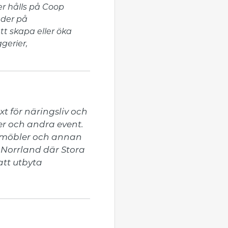
r hålls på Coop
uder på
t skapa eller öka
gerier,
t för näringsliv och 
r och andra event. 
 möbler och annan 
 Norrland där Stora 
tt utbyta 