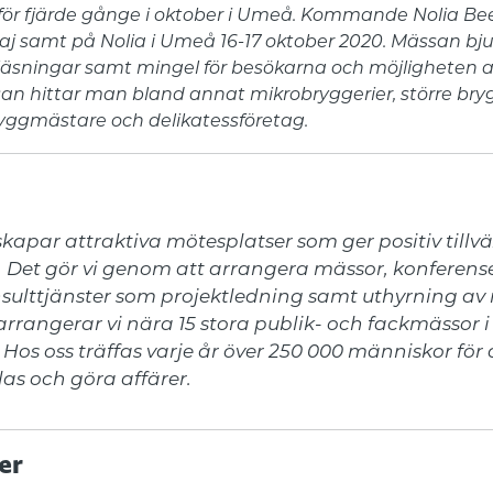
 för fjärde gånge i oktober i Umeå. Kommande Nolia Bee
aj samt på Nolia i Umeå 16-17 oktober 2020. Mässan bj
äsningar samt mingel för besökarna och möjligheten at
an hittar man bland annat mikrobryggerier, större bryg
ryggmästare och delikatessföretag.
kapar attraktiva mötesplatser som ger positiv tillväx
. Det gör vi genom att arrangera mässor, konferense
nsulttjänster som projektledning samt uthyrning av
 arrangerar vi nära 15 stora publik- och fackmässor i
 Hos oss träffas varje år över 250 000 människor för a
las och göra affärer.
er