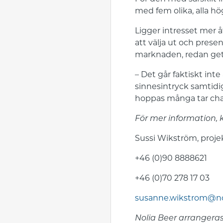
med fem olika, alla hög
Ligger intresset mer 
att välja ut och prese
marknaden, redan gett
– Det går faktiskt int
sinnesintryck samtidi
hoppas många tar chans
För mer information, 
Sussi Wikström, proje
+46 (0)90 8888621
+46 (0)70 278 17 03
susanne.wikstrom@no
Nolia Beer arrangeras