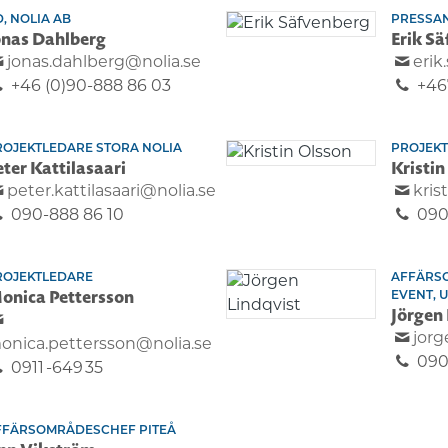
, NOLIA AB
PRESSA
onas Dahlberg
Erik S
jonas.dahlberg@nolia.se
erik
+46 (0)90-888 86 03
+46
ROJEKTLEDARE STORA NOLIA
PROJEK
eter Kattilasaari
Kristin
peter.kattilasaari@nolia.se
kris
090-888 86 10
090
ROJEKTLEDARE
AFFÄRS
onica Pettersson
EVENT, 
Jörgen 
jorg
onica.pettersson@nolia.se
090
0911 -649 35
FFÄRSOMRÅDESCHEF PITEÅ