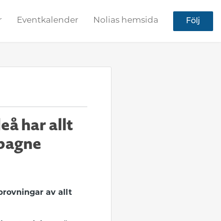
r
Eventkalender
Nolias hemsida
Följ
å har allt
mpagne
provningar av allt