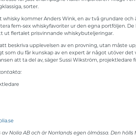
klassiga, sorter.
åt whisky kommer Anders Wink, en av två grundare och äga
ntera fem-sex whiskyfavoriter ur den egna portföljen. De h
 ut flertalet prisvinnande whiskybuteljeringar.
e att beskriva upplevelsen av en provning, utan måste uppl
gt som du får kunskap av en expert är något utöver det v
en att ta del av, säger Sussi Wikström, projektledare fö
kontakta:
ktledare
lia.se
 av Nolia AB och är Norrlands egen ölmässa. Den hölls f