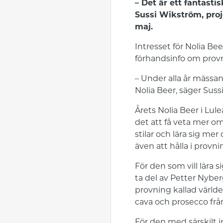
– Det är ett fantast
Sussi Wikström, proj
maj.
Intresset för Nolia Be
förhandsinfo om provn
– Under alla år mässan
Nolia Beer, säger Suss
Årets Nolia Beer i Lul
det att få veta mer o
stilar och lära sig me
även att hålla i provn
För den som vill lära 
ta del av Petter Nyber
provning kallad värld
cava och prosecco fr
För den med särskilt 