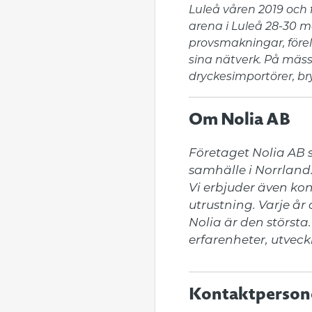
Luleå våren 2019 och
arena i Luleå 28-30 m
provsmakningar, förel
sina nätverk. På mäss
dryckesimportörer, b
Om Nolia AB
Företaget Nolia AB s
samhälle i Norrland
Vi erbjuder även ko
utrustning. Varje år
Nolia är den största.
erfarenheter, utveck
Kontaktperson