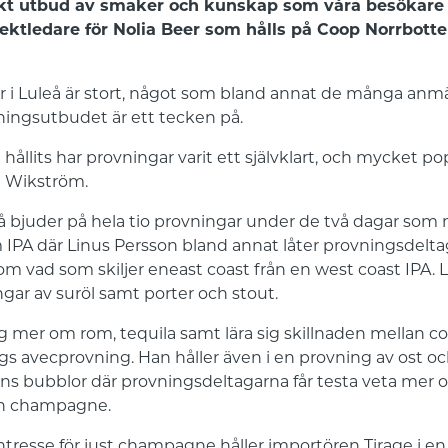
iskt utbud av smaker och kunskap som våra besökare 
ektledare för Nolia Beer som hålls på Coop Norrbott
er i Luleå är stort, något som bland annat de många anmä
ingsutbudet är ett tecken på.
 hållits har provningar varit ett självklart, och mycket p
i Wikström.
eå bjuder på hela tio provningar under de två dagar som 
m IPA där Linus Persson bland annat låter provningsdelta
r om vad som skiljer eneast coast från en west coast IPA
ingar av suröl samt porter och stout.
sig mer om rom, tequila samt lära sig skillnaden mellan 
gs avecprovning. Han håller även i en provning av ost o
ens bubblor där provningsdeltagarna får testa veta mer 
ån champagne.
intresse för just champagne håller importören Tirage i