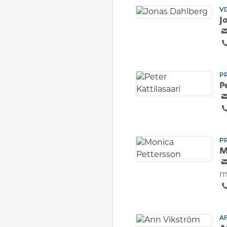
VD
J
P
P
P
M
m
A