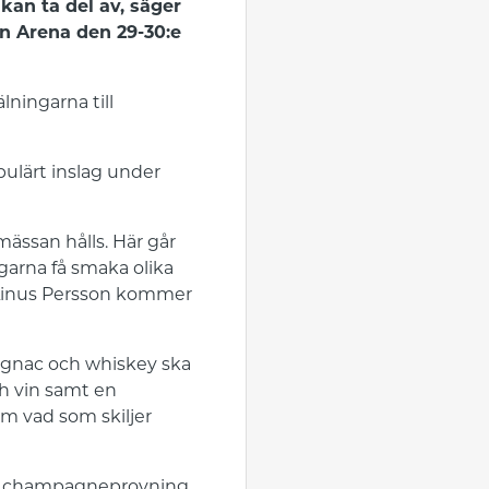
kan ta del av, säger
en Arena den 29-30:e
lningarna till
opulärt inslag under
mässan hålls. Här går
garna få smaka olika
. Linus Persson kommer
cognac och whiskey ska
ch vin samt en
om vad som skiljer
 en champagneprovning