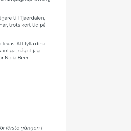
re till Tjaerdalen,
ar, trots kort tid på
evas. Att fylla dina
anliga, något jag
r Nolia Beer.
ör första gången i