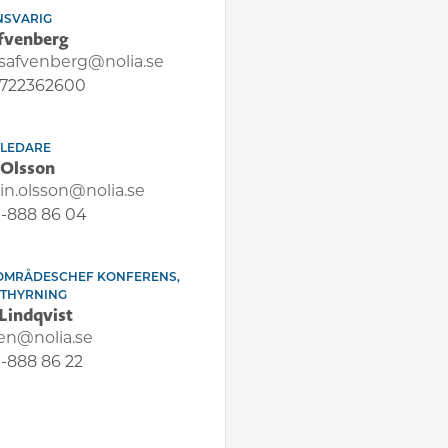
NSVARIG
äfvenberg
.safvenberg@nolia.se
722362600
TLEDARE
 Olsson
tin.olsson@nolia.se
-888 86 04
OMRÅDESCHEF KONFERENS,
UTHYRNING
Lindqvist
en@nolia.se
-888 86 22