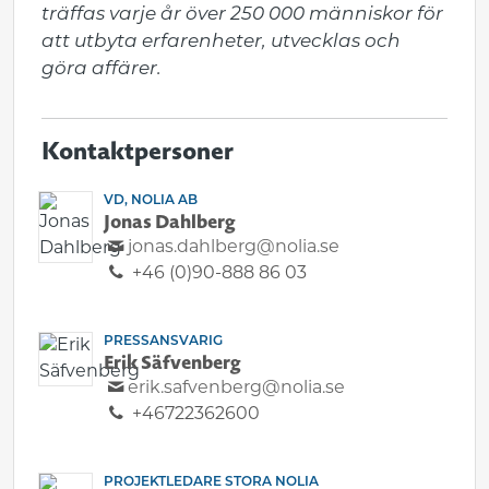
träffas varje år över 250 000 människor för 
att utbyta erfarenheter, utvecklas och 
göra affärer.
Kontaktpersoner
VD, NOLIA AB
Jonas Dahlberg
jonas.dahlberg@nolia.se
+46 (0)90-888 86 03
PRESSANSVARIG
Erik Säfvenberg
erik.safvenberg@nolia.se
+46722362600
PROJEKTLEDARE STORA NOLIA