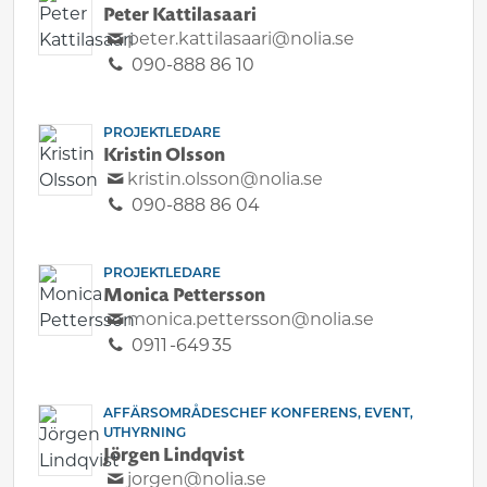
Peter Kattilasaari
peter.kattilasaari@nolia.se
090-888 86 10
PROJEKTLEDARE
Kristin Olsson
kristin.olsson@nolia.se
090-888 86 04
PROJEKTLEDARE
Monica Pettersson
monica.pettersson@nolia.se
0911 -649 35
AFFÄRSOMRÅDESCHEF KONFERENS, EVENT,
UTHYRNING
Jörgen Lindqvist
jorgen@nolia.se